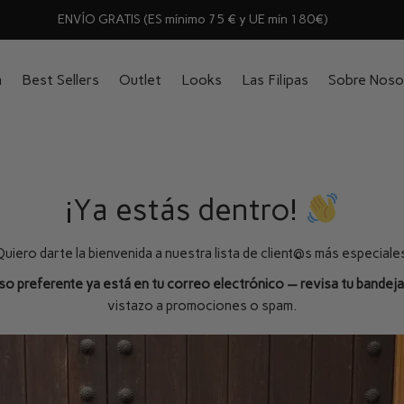
ENVÍO GRATIS (ES mínimo 75 € y UE mín 180€)
n
Best Sellers
Outlet
Looks
Las Filipas
Sobre Noso
¡Ya estás dentro!
Quiero darte la bienvenida a nuestra lista de client@s más especiales
so preferente ya está en tu correo electrónico — revisa tu bandeja
vistazo a promociones o spam.