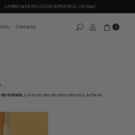
CAMBIO & DEVOLUCIÓN SÚPER FÁCIL (30 días)
tros
Contacto
0
.
 de entrada
, y si no lo ves en unos minutos, echa un