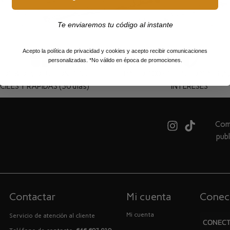
Te enviaremos tu código al instante
Acepto la política de privacidad y cookies y acepto recibir comunicaciones
personalizadas. *No válido en época de promociones.
IOS & DEVOLUCIONES SÚPER
PAGO 100% SEGURO Y A PLAZ
CILES Y RÁPIDAS (30 días)
INTERESES
Comb
pub
Contactar
Mi cuenta
Conec
Mi cuenta
Servicio de atención al cliente
CONEC