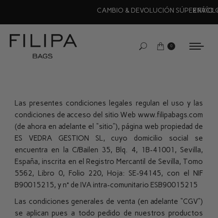
CAMBIO & DEVOLUCIÓN SÚPER FÁCIL (30 días)
0
Las presentes condiciones legales regulan el uso y las
condiciones de acceso del sitio Web www.filipabags.com
(de ahora en adelante el “sitio”), página web propiedad de
ES VEDRA GESTION SL, cuyo domicilio social se
encuentra en la C/Bailen 35, Blq. 4, 1B-41001, Sevilla,
España, inscrita en el Registro Mercantil de Sevilla,
Tomo
5562, Libro 0, Folio 220, Hoja: SE-94145
, con el NIF
B90015215, y n° de IVA intra-comunitario ESB90015215
Las condiciones generales de venta (en adelante “CGV”)
se aplican pues a todo pedido de nuestros productos