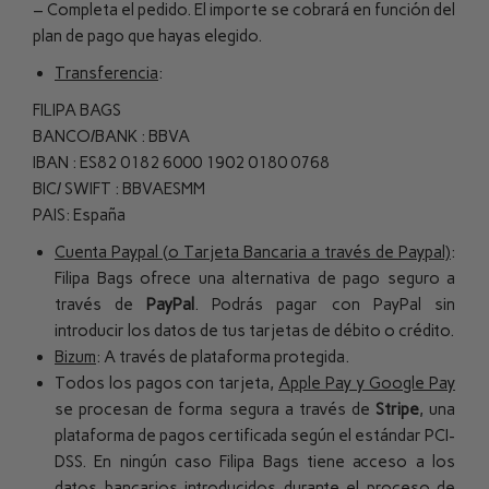
– Completa el pedido. El importe se cobrará en función del
plan de pago que hayas elegido.
Transferencia
:
FILIPA BAGS
BANCO/BANK : BBVA
IBAN : ES82 0182 6000 1902 0180 0768
BIC/ SWIFT : BBVAESMM
PAIS: España
Cuenta Paypal (o Tarjeta Bancaria a través de Paypal)
:
Filipa Bags ofrece una alternativa de pago seguro a
través de
PayPal
. Podrás pagar con PayPal sin
introducir los datos de tus tarjetas de débito o crédito.
Bizum
: A
través de plataforma protegida.
Todos los pagos con tarjeta,
Apple Pay y Google Pay
se procesan de forma segura a través de
Stripe
, una
plataforma de pagos certificada según el estándar PCI-
DSS. En ningún caso Filipa Bags tiene acceso a los
datos bancarios introducidos durante el proceso de