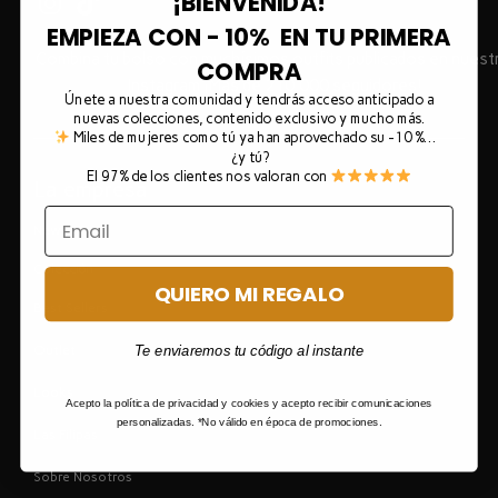
¡BIENVENIDA!
EMPIEZA CON - 10% EN TU PRIMERA
Combina tu bolso con muchísimos outfits publicados en nues
COMPRA
Instagram ¡Más de 210.000 seguidores!
Únete a nuestra comunidad y tendrás acceso anticipado a
nuevas colecciones, contenido exclusivo y mucho más.
Miles de mujeres como tú ya han aprovechado su -10 %…
¿y tú?
El 97% de los clientes nos valoran con
La empresa
New
Colección
QUIERO MI REGALO
Best Sellers
Outlet
Te enviaremos tu código al instante
Looks
Acepto la política de privacidad y cookies y acepto recibir comunicaciones
personalizadas. *No válido en época de promociones.
Las Filipas
Sobre Nosotros