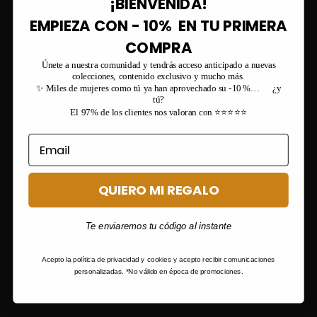
¡BIENVENIDA!
Ayuda
EMPIEZA CON - 10% EN TU PRIMERA
Condiciones generales de venta
COMPRA
Envios
Únete a nuestra comunidad y tendrás acceso anticipado a nuevas
colecciones, contenido exclusivo y mucho más.
Devoluciones y reembolsos
✨ Miles de mujeres como tú ya han aprovechado su -10 %… ¿y
Financiación de compra
tú?
El 97% de los clientes nos valoran con ⭐⭐⭐⭐⭐
Preguntas frecuentes
🎁 Tarjeta Regalo
Contactar
QUIERO MI REGALO
Servicio de atención al cliente
Te enviaremos tu código al instante
Teléfono de contacto:
646 607 910
Acepto la política de privacidad y cookies y acepto recibir comunicaciones
personalizadas. *No válido en época de promociones.
Mi cuenta
Mi cuenta