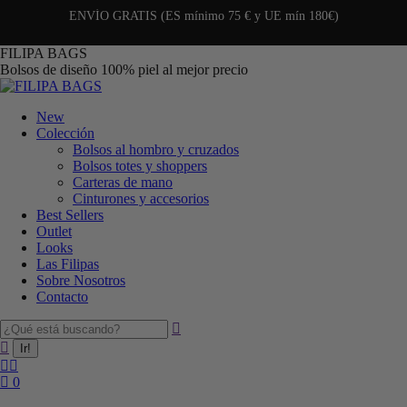
ENVÍO GRATIS (ES mínimo 75 € y UE mín 180€)
FILIPA BAGS
Bolsos de diseño 100% piel al mejor precio
New
Colección
Bolsos al hombro y cruzados
Bolsos totes y shoppers
Carteras de mano
Cinturones y accesorios
Best Sellers
Outlet
Looks
Las Filipas
Sobre Nosotros
Contacto
0