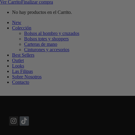
Ver Carrito
Finalizar compra
No hay productos en el Carrito.
New
Colección
Bolsos al hombro y cruzados
Bolsos totes y shoppers
Carteras de mano
Cinturones y accesorios
Best Sellers
Outlet
Looks
Las Filipas
Sobre Nosotros
Contacto