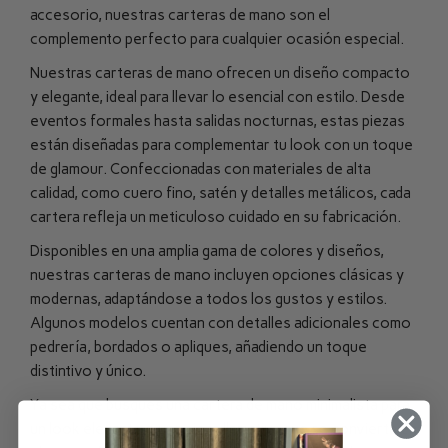
accesorio, nuestras carteras de mano son el
complemento perfecto para cualquier ocasión especial.
Nuestras carteras de mano ofrecen un diseño compacto
y elegante, ideal para llevar lo esencial con estilo. Desde
eventos formales hasta salidas nocturnas, estas piezas
están diseñadas para complementar tu look con un toque
de glamour. Confeccionadas con materiales de alta
calidad, como cuero fino, satén y detalles metálicos, cada
cartera refleja un meticuloso cuidado en su fabricación.
Disponibles en una amplia gama de colores y diseños,
nuestras carteras de mano incluyen opciones clásicas y
modernas, adaptándose a todos los gustos y estilos.
Algunos modelos cuentan con detalles adicionales como
pedrería, bordados o apliques, añadiendo un toque
distintivo y único.
Ya sea que busques una cartera de mano minimalista para
un look elegante o una pieza llamativa que se convierta en