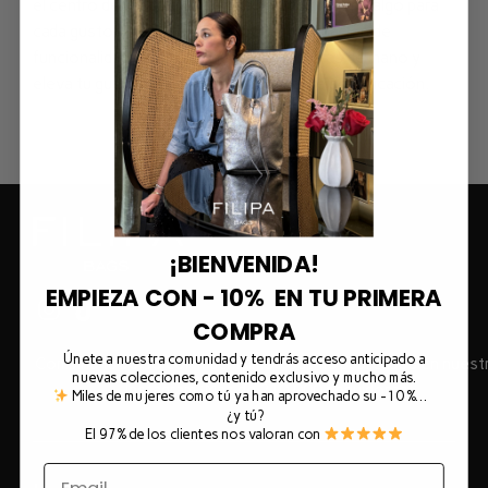
el centro de atención, nuestra colección tiene algo para
cada gusto. Descubre la perfecta combinación de
funcionalidad y estilo en nuestras carteras de mano y
eleva tu guardarropa a un nuevo nivel de sofisticación.
¡BIENVENIDA!
EMPIEZA CON - 10% EN TU PRIMERA
COMPRA
Únete a nuestra comunidad y tendrás acceso anticipado a
Combina tu bolso con muchísimos outfits publicados en nues
nuevas colecciones, contenido exclusivo y mucho más.
Instagram ¡Más de 210.000 seguidores!
Miles de mujeres como tú ya han aprovechado su -10 %…
¿y tú?
El 97% de los clientes nos valoran con