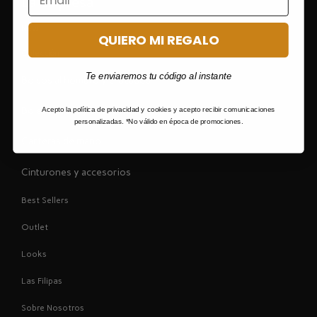
La empresa
New
QUIERO MI REGALO
Colección
Te enviaremos tu código al instante
Bolsos al hombro y cruzados
Bolsos totes y shoppers
Acepto la política de privacidad y cookies y acepto recibir comunicaciones
personalizadas. *No válido en época de promociones.
Carteras de mano
Cinturones y accesorios
Best Sellers
Outlet
Looks
Las Filipas
Sobre Nosotros