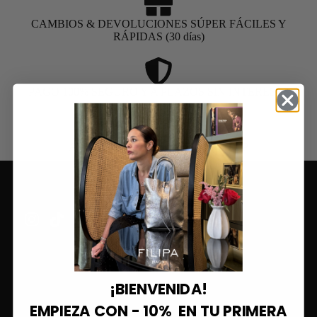
CAMBIOS & DEVOLUCIONES SÚPER FÁCILES Y
RÁPIDAS (30 días)
PAGO 100% SEGURO Y A PLAZOS SIN INTERESES
¡ATENCION AL CLIENTE MUY TOP!
Combina tu bolso con muchísimos outfits publicados en nuestr
Instagram ¡Más de 210.000 seguidores!
¡BIENVENIDA!
EMPIEZA CON - 10% EN TU PRIMERA