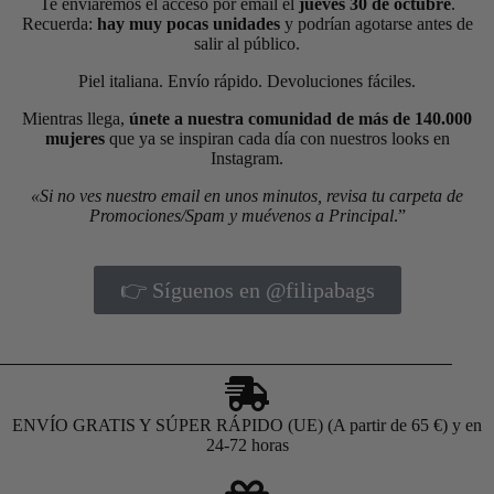
Te enviaremos el acceso por email el
jueves 30 de octubre
.
Recuerda:
hay muy pocas unidades
y podrían agotarse antes de
salir al público.
Piel italiana. Envío rápido. Devoluciones fáciles.
Mientras llega,
únete a nuestra comunidad de más de 140.000
mujeres
que ya se inspiran cada día con nuestros looks en
Instagram.
«Si no ves nuestro email en unos minutos, revisa tu carpeta de
Promociones/Spam y muévenos a Principal
.”
👉 Síguenos en @filipabags
ENVÍO GRATIS Y SÚPER RÁPIDO (UE) (A partir de 65 €) y en
24-72 horas