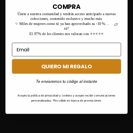
COMPRA
La empresa
Únete a nuestra comunidad y tendrás acceso anticipado a nuevas
colecciones, contenido exclusivo y mucho más.
✨ Miles de mujeres como tú ya han aprovechado su -10 %… ¿y
tú?
El 97% de los clientes nos valoran con ⭐⭐⭐⭐⭐
QUIERO MI REGALO
Te enviaremos tu código al instante
Acepto la política de privacidad y cookies y acepto recibir comunicaciones
personalizadas. *No válido en época de promociones.
Ayuda
Condiciones generales de venta
Envios