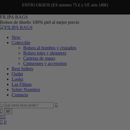
ENVÍO GRATIS (ES mínimo 75 € y UE mín 180€)
FILIPA BAGS
Bolsos de diseño 100% piel al mejor precio
New
Colección
Bolsos al hombro y cruzados
Bolsos totes y shoppers
Carteras de mano
Cinturones y accesorios
Best Sellers
Outlet
Looks
Las Filipas
Sobre Nosotros
Contacto
0