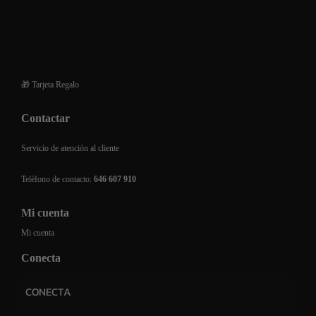
Devoluciones y reembolsos
Financiación de compra
Preguntas frecuentes
🎁 Tarjeta Regalo
Contactar
Servicio de atención al cliente
Teléfono de contacto:
646 607 910
Mi cuenta
Mi cuenta
Conecta
CONECTA