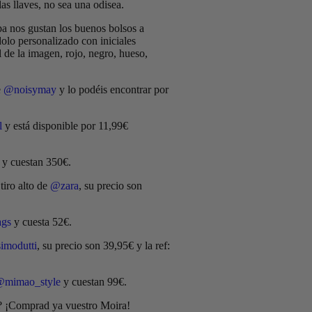
las llaves, no sea una odisea.
pa nos gustan los buenos bolsos a
olo personalizado con iniciales
 de la imagen, rojo, negro, hueso,
e
@noisymay
y lo podéis encontrar por
l
y está disponible por 11,99€
y cuestan 350€.
iro alto de
@zara
, su precio son
ags
y cuesta 52€.
imodutti
, su precio son 39,95€ y la ref:
mimao_style
y cuestan 99€.
o? ¡Comprad ya vuestro Moira!