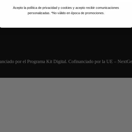
Acepto la política de privacidad y cookies y acepto recibir comunicaciones
personalizadas. *No válido en época de promociones.
Aviso lega
Política de co
Política de pri
nanciado por el Programa Kit Digital. Cofinanciado por la UE – NextG