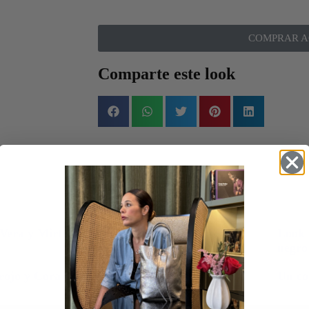
COMPRAR A
Comparte este look
 Vera y Mirta
Trenchs verdes
Look 
negro
 rojo y Cora
Barrel jeans negros
Un co