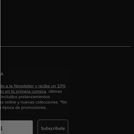
bina tu bolso con muchísimos outfits
licados en nuestro Instagram ¡Más de
210.000 seguidores!
TA
te a la Newsletter y recibe un 10%
to en tú primera compra,
últimas
, incluidos prelanzamientos
os online y nuevas colecciones. *No
en época de promociones.
Subscríbete