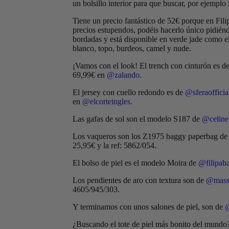
un bolsillo interior para que buscar, por ejemplo 
Tiene un precio fantástico de 52€ porque en Fili
precios estupendos, podéis hacerlo único pidiénd
bordadas y está disponible en verde jade como el
blanco, topo, burdeos, camel y nude.
¡Vamos con el look! El trench con cinturón es d
69,99€ en
@zalando
.
El jersey con cuello redondo es de
@sferaofficia
en
@elcorteingles
.
Las gafas de sol son el modelo S187 de
@celine
Los vaqueros son los Z1975 baggy paperbag de t
25,95€ y la ref: 5862/054.
El bolso de piel es el modelo Moira de
@filipab
Los pendientes de aro con textura son de
@mass
4605/945/303.
Y terminamos con unos salones de piel, son de
@
¿Buscando el tote de piel más bonito del mund