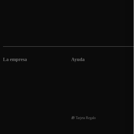
La empresa
Ayuda
Condiciones generales de venta
Envios
Devoluciones y reembolsos
Financiación de compra
Preguntas frecuentes
🎁 Tarjeta Regalo