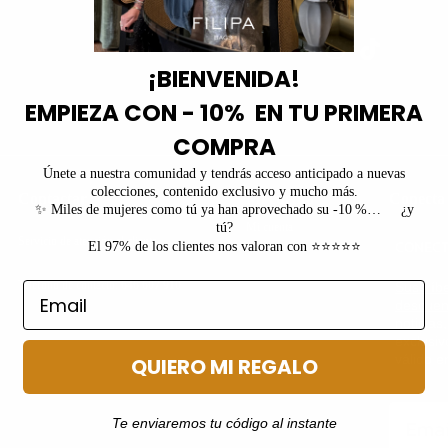
Com
¡BIENVENIDA!
pub
EMPIEZA CON - 10% EN TU PRIMERA
COMPRA
Únete a nuestra comunidad y tendrás acceso anticipado a nuevas
colecciones, contenido exclusivo y mucho más.
Contactar
Mi cuenta
Conecta
✨ Miles de mujeres como tú ya han aprovechado su -10 %… ¿y
tú?
Mi cuenta
Servicio de atención al cliente
CONEC
El 97% de los clientes nos valoran con ⭐⭐⭐⭐⭐
Teléfono de contacto:
646 607 910
Suscríbe
descuen
noticias
exclusiv
válido 
QUIERO MI REGALO
Email
Te enviaremos tu código al instante