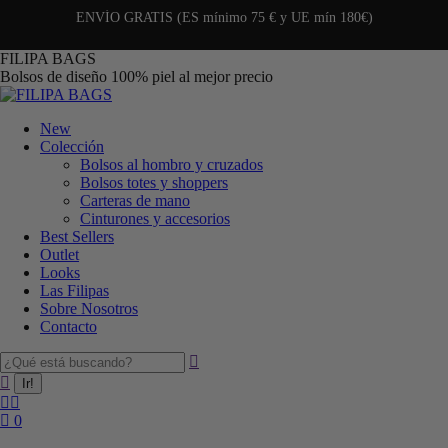
ENVÍO GRATIS (ES mínimo 75 € y UE mín 180€)
FILIPA BAGS
Bolsos de diseño 100% piel al mejor precio
New
Colección
Bolsos al hombro y cruzados
Bolsos totes y shoppers
Carteras de mano
Cinturones y accesorios
Best Sellers
Outlet
Looks
Las Filipas
Sobre Nosotros
Contacto
0