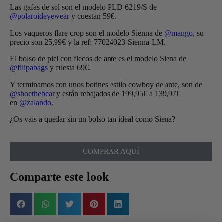
Las gafas de sol son el modelo PLD 6219/S de
@polaroideyewear
y cuestan 59€.
Los vaqueros flare crop son el modelo Sienna de
@mango
, su
precio son 25,99€ y la ref: 77024023-Sienna-LM.
El bolso de piel con flecos de ante es el modelo Siena de
@filipabags
y cuesta 69€.
Y terminamos con unos botines estilo cowboy de ante, son de
@shoethebear
y están rebajados de 199,95€ a 139,97€
en
@zalando
.
¿Os vais a quedar sin un bolso tan ideal como Siena?
COMPRAR AQUÍ
Comparte este look