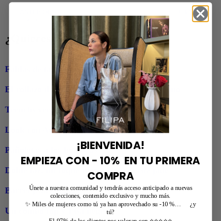
ANTERIOR
SIGUIENTE
Total denim de Dakota Johnson y Muna camel
Total denim, camel, animal print y el rojo divino de Freda
¿Quieres ver más looks?
Faldas de tablas
El rollazo de Marta Vera y Mirta azul marino
Trenchs verdes
Look con Adidas Samba y Coco negro
¡BIENVENIDA!
Pañoletas a los hombros
EMPIEZA CON - 10% EN TU PRIMERA
Doble faz, un toque rojo y Cora verde jade
COMPRA
Únete a nuestra comunidad y tendrás acceso anticipado a nuevas
Barrel jeans negros
colecciones, contenido exclusivo y mucho más.
✨ Miles de mujeres como tú ya han aprovechado su -10 %… ¿y
Un combo top y Lisa negro
tú?
El 97% de los clientes nos valoran con ⭐⭐⭐⭐⭐