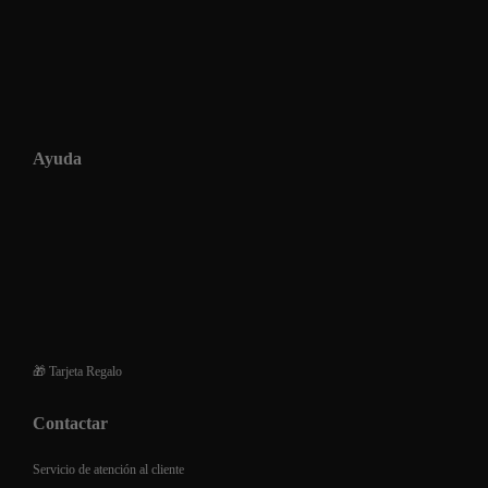
Ayuda
Condiciones generales de venta
Envios
Devoluciones y reembolsos
Financiación de compra
Preguntas frecuentes
🎁 Tarjeta Regalo
Contactar
Servicio de atención al cliente