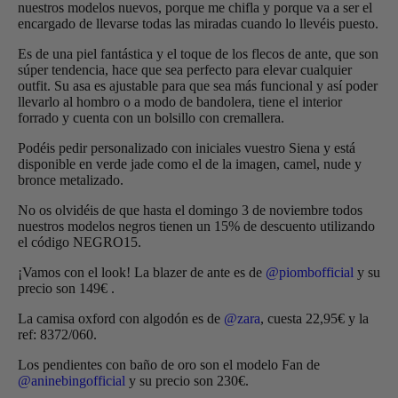
nuestros modelos nuevos, porque me chifla y porque va a ser el
encargado de llevarse todas las miradas cuando lo llevéis puesto.
Es de una piel fantástica y el toque de los flecos de ante, que son
súper tendencia, hace que sea perfecto para elevar cualquier
outfit. Su asa es ajustable para que sea más funcional y así poder
llevarlo al hombro o a modo de bandolera, tiene el interior
forrado y cuenta con un bolsillo con cremallera.
Podéis pedir personalizado con iniciales vuestro Siena y está
disponible en verde jade como el de la imagen, camel, nude y
bronce metalizado.
No os olvidéis de que hasta el domingo 3 de noviembre todos
nuestros modelos negros tienen un 15% de descuento utilizando
el código NEGRO15.
¡Vamos con el look! La blazer de ante es de
@piombofficial
y su
precio son 149€ .
La camisa oxford con algodón es de
@zara
, cuesta 22,95€ y la
ref: 8372/060.
Los pendientes con baño de oro son el modelo Fan de
@aninebingofficial
y su precio son 230€.