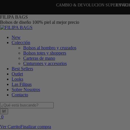
CAMBIO & DEVOLUCIÓN SÚPER FÁCIL (30 días)
Saltar
FILIPA BAGS
al
Bolsos de diseño 100% piel al mejor precio
contenido
New
Colección
Bolsos al hombro y cruzados
Bolsos totes y shoppers
Carteras de mano
Cinturones y accesorios
Best Sellers
Outlet
Looks
Las Filipas
Sobre Nosotros
Contacto
Buscar:
0
Ver Carrito
Finalizar compra