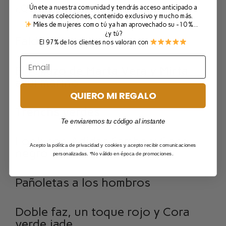
¿Quieres ver más looks?
Únete a nuestra comunidad y tendrás acceso anticipado a
nuevas colecciones, contenido exclusivo y mucho más.
Miles de mujeres como tú ya han aprovechado su -10 %…
¿y tú?
Faldas de tablas
El 97% de los clientes nos valoran con
El rollazo de Marta Vera y Mirta
azul marino
QUIERO MI REGALO
Trenchs verdes
Te enviaremos tu código al instante
Look con Adidas Samba y Coco
Acepto la política de privacidad y cookies y acepto recibir comunicaciones
negro
personalizadas. *No válido en época de promociones.
Pañoletas a los hombros
Doble faz, un toque rojo y Cora
verde jade