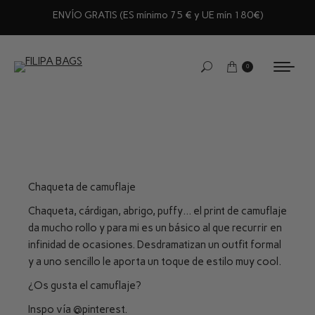
ENVÍO GRATIS (ES mínimo 75 € y UE mín 180€)
0
Chaqueta de camuflaje
Chaqueta, cárdigan, abrigo, puffy… el print de camuflaje
da mucho rollo y para mi es un básico al que recurrir en
infinidad de ocasiones. Desdramatizan un outfit formal
y a uno sencillo le aporta un toque de estilo muy cool.
¿Os gusta el camuflaje?
Inspo vía
@pinterest
.