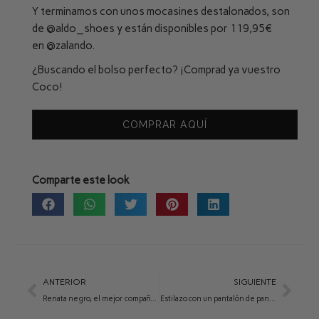
Y terminamos con unos mocasines destalonados, son
de
@aldo_shoes
y están disponibles por 119,95€
en
@zalando
.
¿Buscando el bolso perfecto? ¡Comprad ya vuestro
Coco!
COMPRAR AQUÍ
Comparte este look
ANTERIOR
SIGUIENTE
Renata negro, el mejor compañero del día a día
Estilazo con un pantalón de pana y Rita camel