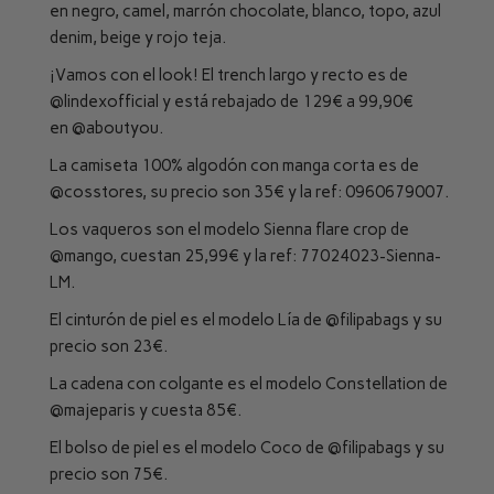
en negro, camel, marrón chocolate, blanco, topo, azul
denim, beige y rojo teja.
¡Vamos con el look! El trench largo y recto es de
@lindexofficial
y está rebajado de 129€ a 99,90€
en
@aboutyou
.
La camiseta 100% algodón con manga corta es de
@cosstores
, su precio son 35€ y la ref: 0960679007.
Los vaqueros son el modelo Sienna flare crop de
@mango
, cuestan 25,99€ y la ref: 77024023-Sienna-
LM.
El cinturón de piel es el modelo Lía de
@filipabags
y su
precio son 23€.
La cadena con colgante es el modelo Constellation de
@majeparis
y cuesta 85€.
El bolso de piel es el modelo Coco de
@filipabags
y su
precio son 75€.