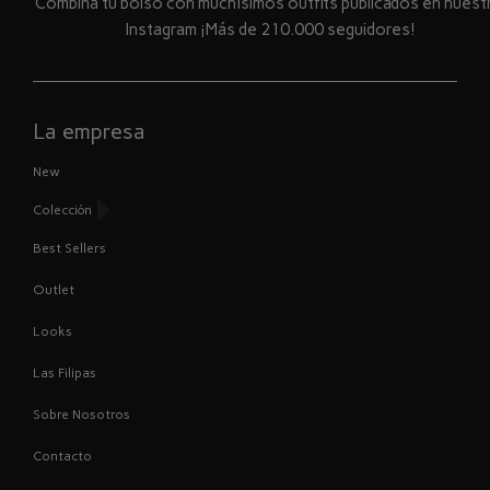
Combina tu bolso con muchísimos outfits publicados en nues
Instagram ¡Más de 210.000 seguidores!
La empresa
New
Colección
Best Sellers
Outlet
Looks
Las Filipas
Sobre Nosotros
Contacto