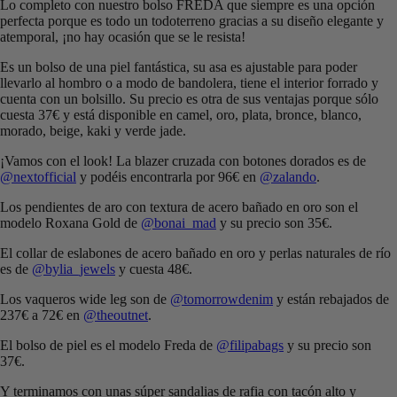
Lo completo con nuestro bolso FREDA que siempre es una opción
perfecta porque es todo un todoterreno gracias a su diseño elegante y
atemporal, ¡no hay ocasión que se le resista!
Es un bolso de una piel fantástica, su asa es ajustable para poder
llevarlo al hombro o a modo de bandolera, tiene el interior forrado y
cuenta con un bolsillo. Su precio es otra de sus ventajas porque sólo
cuesta 37€ y está disponible en camel, oro, plata, bronce, blanco,
morado, beige, kaki y verde jade.
¡Vamos con el look! La blazer cruzada con botones dorados es de
@nextofficial
y podéis encontrarla por 96€ en
@zalando
.
Los pendientes de aro con textura de acero bañado en oro son el
modelo Roxana Gold de
@bonai_mad
y su precio son 35€.
El collar de eslabones de acero bañado en oro y perlas naturales de río
es de
@bylia_jewels
y cuesta 48€.
Los vaqueros wide leg son de
@tomorrowdenim
y están rebajados de
237€ a 72€ en
@theoutnet
.
El bolso de piel es el modelo Freda de
@filipabags
y su precio son
37€.
Y terminamos con unas súper sandalias de rafia con tacón alto y