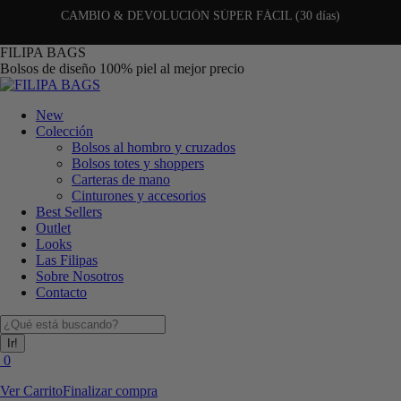
CAMBIO & DEVOLUCIÓN SÚPER FÁCIL (30 días)
Saltar
FILIPA BAGS
al
Bolsos de diseño 100% piel al mejor precio
contenido
New
Colección
Bolsos al hombro y cruzados
Bolsos totes y shoppers
Carteras de mano
Cinturones y accesorios
Best Sellers
Outlet
Looks
Las Filipas
Sobre Nosotros
Contacto
Buscar:
0
Ver Carrito
Finalizar compra