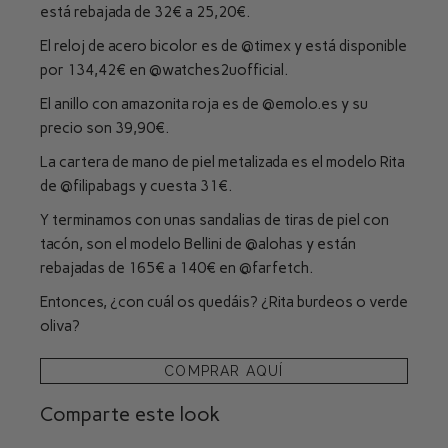
está rebajada de 32€ a 25,20€.
El reloj de acero bicolor es de
@timex
y está disponible
por 134,42€ en
@watches2uofficial
.
El anillo con amazonita roja es de
@emolo.es
y su
precio son 39,90€.
La cartera de mano de piel metalizada es el modelo Rita
de
@filipabags
y cuesta 31€.
Y terminamos con unas sandalias de tiras de piel con
tacón, son el modelo Bellini de
@alohas
y están
rebajadas de 165€ a 140€ en
@farfetch
.
Entonces, ¿con cuál os quedáis? ¿Rita burdeos o verde
oliva?
COMPRAR AQUÍ
Comparte este look