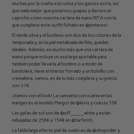
muchas por la vuelta a la rutina y los gastos extra, así
que nada mejor que ponernos guapas y darnos un
capricho como nuestra cartera de mano RITA con la
que completo este outfit fichado en
@pinterest
.
El verde oliva y el burdeos son dos de los colores de la
temporada y, en la piel metalizada de Rita, quedan
ideales. Además, es mucho más que una cartera de
mano porque incluye un asa larga ajustable para
también poder llevarla al hombro o a modo de
bandolera, tiene el interior forrado y un bolsillo con
cremallera, vamos, es de lo más completa y su precio
son 31€.
¡Vamos con el look! La camiseta con vuelta en las
mangas es el modelo Margot de
@levis
y cuesta 35€.
Las gafas de sol son de
@off____white
y están
rebajadas de 258€ a 154€ en
@farfetch
.
La falda larga efecto piel de vuelo es de
@shopcider
y