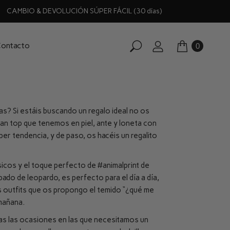
CAMBIO & DEVOLUCIÓN SÚPER FÁCIL (30 días)
ontacto
0
s? Si estáis buscando un regalo ideal no os
an top que tenemos en piel, ante y loneta con
er tendencia, y de paso, os hacéis un regalito
sicos y el toque perfecto de
#animalprint
de
do de leopardo, es perfecto para el día a día,
 outfits que os propongo el temido “¿qué me
mañana.
as las ocasiones en las que necesitamos un