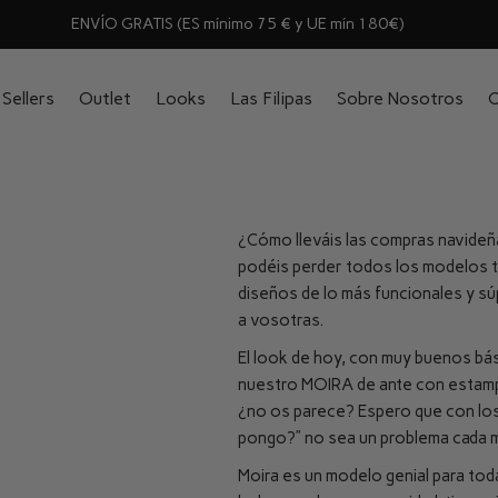
ENVÍO GRATIS (ES mínimo 75 € y UE mín 180€)
Sellers
Outlet
Looks
Las Filipas
Sobre Nosotros
C
¿Cómo lleváis las compras navideña
podéis perder todos los modelos t
diseños de lo más funcionales y súp
a vosotras.
El look de hoy, con muy buenos bá
nuestro MOIRA de ante con estampa
¿no os parece? Espero que con los
pongo?” no sea un problema cada 
Moira es un modelo genial para tod