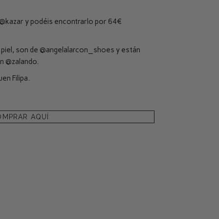
@kazar
y podéis encontrarlo por 64€
piel, son de
@angelalarcon_shoes
y están
en
@zalando
.
en Filipa.
OMPRAR AQUÍ