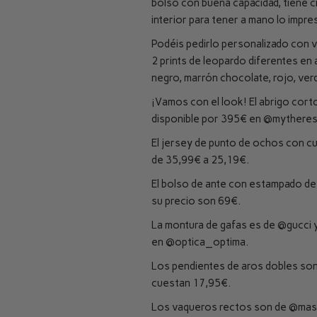
bolso con buena capacidad, tiene ci
interior para tener a mano lo impres
Podéis pedirlo personalizado con v
2 prints de leopardo diferentes en 
negro, marrón chocolate, rojo, ver
¡Vamos con el look! El abrigo cor
disponible por 395€ en
@mytheres
El jersey de punto de ochos con cu
de 35,99€ a 25,19€.
El bolso de ante con estampado d
su precio son 69€.
La montura de gafas es de
@gucci
y
en
@optica_optima
.
Los pendientes de aros dobles son
cuestan 17,95€.
Los vaqueros rectos son de
@mass