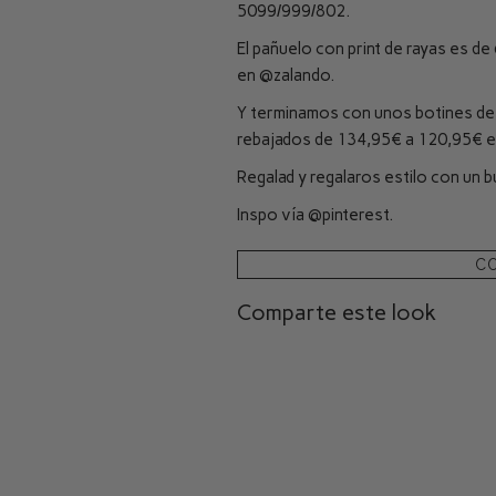
5099/999/802.
El pañuelo con print de rayas es de
en
@zalando
.
Y terminamos con unos botines de 
rebajados de 134,95€ a 120,95€ 
Regalad y regalaros estilo con un bu
Inspo vía
@pinterest
.
C
Comparte este look