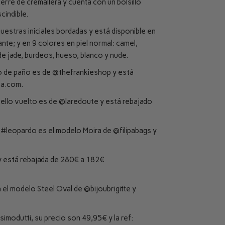
erre de cremallera y cuenta con un bolsillo
cindible.
uestras iniciales bordadas y está disponible en
ante; y en 9 colores en piel normal: camel,
de jade, burdeos, hueso, blanco y nude.
to de paño es de
@thefrankieshop
y está
a.com
.
ello vuelto es de
@laredoute
y está rebajado
e
#leopardo
es el modelo Moira de
@filipabags
y
 está rebajada de 280€ a 182€
 el modelo Steel Oval de
@bijoubrigitte
y
imodutti
, su precio son 49,95€ y la ref: