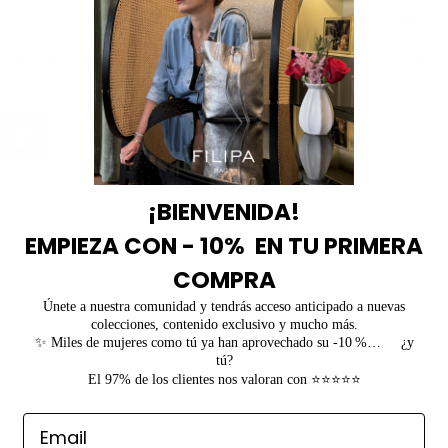
negro
 rojo y Cora
Barrel jeans negros
Un co
Combina tu bolso c
nuestro Instag
¡BIENVENIDA!
Contactar
Mi cuenta
EMPIEZA CON - 10% EN TU PRIMERA
Mi cuenta
COMPRA
Servicio de atención al cliente
Únete a nuestra comunidad y tendrás acceso anticipado a nuevas
colecciones, contenido exclusivo y mucho más.
✨ Miles de mujeres como tú ya han aprovechado su -10 %… ¿y
Teléfono de contacto:
646 607
tú?
910
El 97% de los clientes nos valoran con ⭐⭐⭐⭐⭐