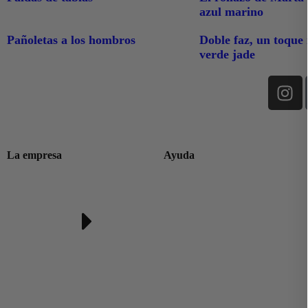
azul marino
Pañoletas a los hombros
Doble faz, un toque
verde jade
La empresa
Ayuda
Condiciones generales de
venta
Envios
Devoluciones y
reembolsos
Financiación de compra
Preguntas frecuentes
🎁 Tarjeta Regalo