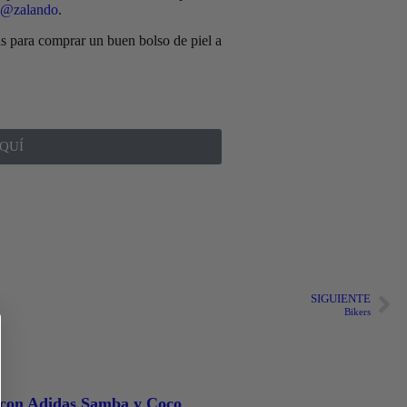
@zalando
.
as para comprar un buen bolso de piel a
QUÍ
SIGUIENTE
Bikers
con Adidas Samba y Coco