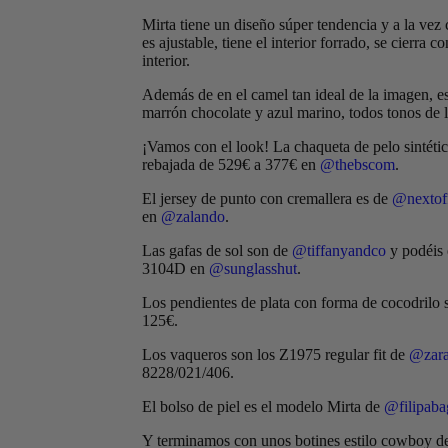
Mirta tiene un diseño súper tendencia y a la vez c
es ajustable, tiene el interior forrado, se cierra 
interior.
Además de en el camel tan ideal de la imagen, es
marrón chocolate y azul marino, todos tonos de 
¡Vamos con el look! La chaqueta de pelo sintéti
rebajada de 529€ a 377€ en
@thebscom
.
El jersey de punto con cremallera es de
@nextoff
en
@zalando
.
Las gafas de sol son de
@tiffanyandco
y podéis 
3104D en
@sunglasshut
.
Los pendientes de plata con forma de cocodrilo
125€.
Los vaqueros son los Z1975 regular fit de
@zar
8228/021/406.
El bolso de piel es el modelo Mirta de
@filipaba
Y terminamos con unos botines estilo cowboy de 