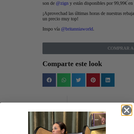
son de
@zign
y están disponibles por 99,99€ en
¡Aprovechad las últimas horas de nuestras rebaj
un precio muy top!
Inspo vía
@britanniaworld
.
COMPRAR A
Comparte este look
 Vera y Mirta
Trenchs verdes
Look 