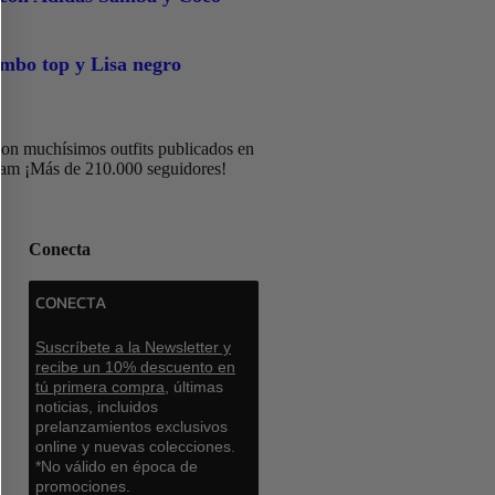
mbo top y Lisa negro
on muchísimos outfits publicados en
ram ¡Más de 210.000 seguidores!
Conecta
CONECTA
Suscríbete a la Newsletter y
recibe un 10% descuento en
tú primera compra,
últimas
noticias, incluidos
prelanzamientos exclusivos
online y nuevas colecciones.
*No válido en época de
promociones.