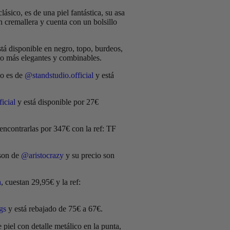
lásico, es de una piel fantástica, su asa
con cremallera y cuenta con un bolsillo
tá disponible en negro, topo, burdeos,
lo más elegantes y combinables.
co es de
@standstudio.official
y está
icial
y está disponible por 27€
encontrarlas por 347€ con la ref: TF
 son de
@aristocrazy
y su precio son
a
, cuestan 29,95€ y la ref:
gs
y está rebajado de 75€ a 67€.
piel con detalle metálico en la punta,