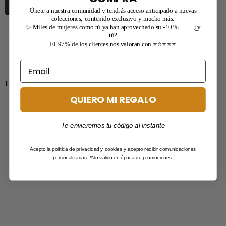
Únete a nuestra comunidad y tendrás acceso anticipado a nuevas
colecciones, contenido exclusivo y mucho más.
✨ Miles de mujeres como tú ya han aprovechado su -10 %… ¿y
tú?
Combina tu bolso con muchísimos outfits publicados en nuestro
El 97% de los clientes nos valoran con ⭐⭐⭐⭐⭐
Instagram ¡Más de 210.000 seguidores!
La empresa
QUIERO MI REGALO
Te enviaremos tu código al instante
Acepto la política de privacidad y cookies y acepto recibir comunicaciones
personalizadas. *No válido en época de promociones.