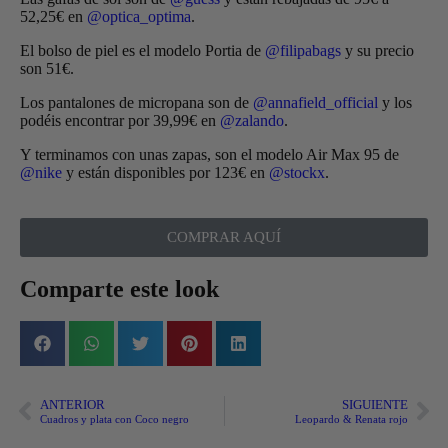
52,25€ en
@optica_optima
.
El bolso de piel es el modelo Portia de
@filipabags
y su precio
son 51€.
Los pantalones de micropana son de
@annafield_official
y los
podéis encontrar por 39,99€ en
@zalando
.
Y terminamos con unas zapas, son el modelo Air Max 95 de
@nike
y están disponibles por 123€ en
@stockx
.
COMPRAR AQUÍ
Comparte este look
ANTERIOR
SIGUIENTE
Cuadros y plata con Coco negro
Leopardo & Renata rojo