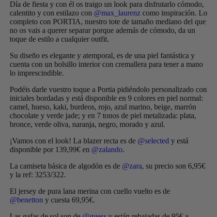
Día de fiesta y con él os traigo un look para disfrutarlo cómodo,
calentito y con estilazo con
@max_laurenz
como inspiración. Lo
completo con PORTIA, nuestro tote de tamaño mediano del que
no os vais a querer separar porque además de cómodo, da un
toque de estilo a cualquier outfit.
Su diseño es elegante y atemporal, es de una piel fantástica y
cuenta con un bolsillo interior con cremallera para tener a mano
lo imprescindible.
Podéis darle vuestro toque a Portia pidiéndolo personalizado con
iniciales bordadas y está disponible en 9 colores en piel normal:
camel, hueso, kaki, burdeos, rojo, azul marino, beige, marrón
chocolate y verde jade; y en 7 tonos de piel metalizada: plata,
bronce, verde oliva, naranja, negro, morado y azul.
¡Vamos con el look! La blazer recta es de
@selected
y está
disponible por 139,99€ en
@zalando
.
La camiseta básica de algodón es de
@zara
, su precio son 6,95€
y la ref: 3253/322.
El jersey de pura lana merina con cuello vuelto es de
@benetton
y cuesta 69,95€.
Las gafas de sol son de
@guess
y están rebajadas de 95€ a