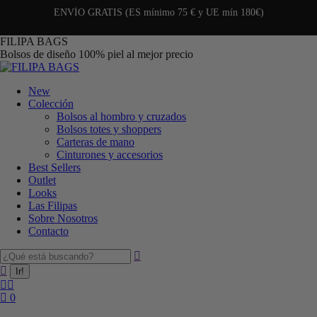
ENVÍO GRATIS (ES mínimo 75 € y UE mín 180€)
FILIPA BAGS
Bolsos de diseño 100% piel al mejor precio
New
Colección
Bolsos al hombro y cruzados
Bolsos totes y shoppers
Carteras de mano
Cinturones y accesorios
Best Sellers
Outlet
Looks
Las Filipas
Sobre Nosotros
Contacto
0