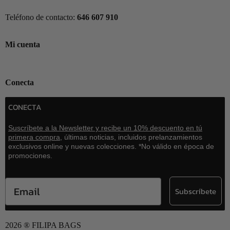
Teléfono de contacto:
646 607 910
Mi cuenta
Mi cuenta
Conecta
CONECTA
Suscríbete a la Newsletter y recibe un 10% descuento en tú
primera compra,
últimas noticias, incluidos prelanzamientos
exclusivos online y nuevas colecciones. *No válido en época de
promociones.
Email
Subscríbete
2026 ® FILIPA BAGS