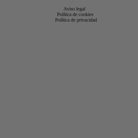
Aviso legal
Política de cookies
Política de privacidad
Proyecto financiado por el Programa Kit Digital. Cofinanciado por la
UE – NextGenerationEU.