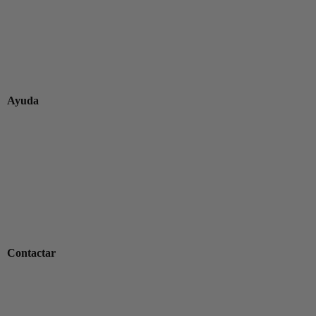
Ayuda
Condiciones generales de venta
Envios
Devoluciones y reembolsos
Financiación de compra
Preguntas frecuentes
🎁 Tarjeta Regalo
Contactar
Servicio de atención al cliente