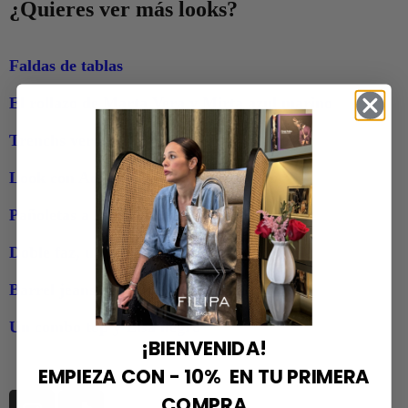
¿Quieres ver más looks?
Faldas de tablas
El rollazo de Marta Vera y Mirta azul marino
Trenchs verdes
Look con Adidas Samba y Coco negro
Pañoletas a los hombros
Doble faz, un toque rojo y Cora verde jade
Barrel jeans negros
Un combo top y Lisa negro
¡BIENVENIDA!
EMPIEZA CON - 10% EN TU PRIMERA
COMPRA