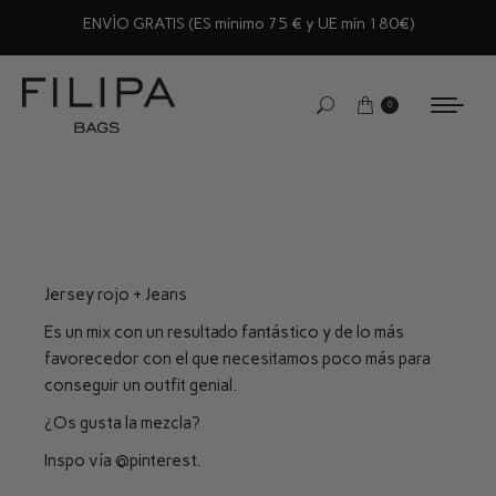
ENVÍO GRATIS (ES mínimo 75 € y UE mín 180€)
0
Jersey rojo + Jeans
Es un mix con un resultado fantástico y de lo más
favorecedor con el que necesitamos poco más para
conseguir un outfit genial.
¿Os gusta la mezcla?
Inspo vía
@pinterest
.