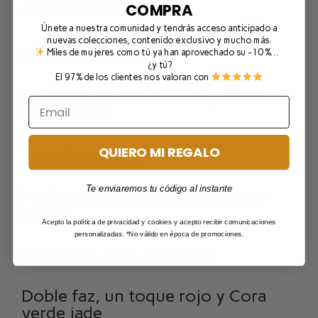
COMPRA
¿Quieres ver más looks?
Únete a nuestra comunidad y tendrás acceso anticipado a
nuevas colecciones, contenido exclusivo y mucho más.
Faldas de tablas
Miles de mujeres como tú ya han aprovechado su -10 %…
¿y tú?
El 97% de los clientes nos valoran con
El rollazo de Marta Vera y Mirta
azul marino
QUIERO MI REGALO
Trenchs verdes
Te enviaremos tu código al instante
Look con Adidas Samba y Coco
negro
Acepto la política de privacidad y cookies y acepto recibir comunicaciones
personalizadas. *No válido en época de promociones.
Pañoletas a los hombros
Doble faz, un toque rojo y Cora
verde jade