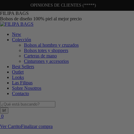
OPINIONES DE CLIENTES (*****)
Saltar
FILIPA BAGS
al
Bolsos de diseño 100% piel al mejor precio
contenido
New
Colección
Bolsos al hombro y cruzados
Bolsos totes y shoppers
Carteras de mano
Cinturones y accesorios
Best Sellers
Outlet
Looks
Las Filipas
Sobre Nosotros
Contacto
Buscar:
0
Ver Carrito
Finalizar compra