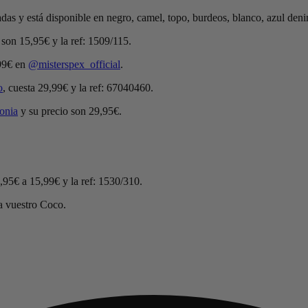
das y está disponible en negro, camel, topo, burdeos, blanco, azul denim
o son 15,95€ y la ref: 1509/115.
,99€ en
@misterspex_official
.
o
, cuesta 29,99€ y la ref: 67040460.
onia
y su precio son 29,95€.
.
5,95€ a 15,99€ y la ref: 1530/310.
ya vuestro Coco.