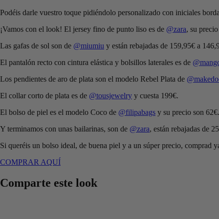
Podéis darle vuestro toque pidiéndolo personalizado con iniciales borda
¡Vamos con el look! El jersey fino de punto liso es de
@zara
, su preci
Las gafas de sol son de
@miumiu
y están rebajadas de 159,95€ a 146
El pantalón recto con cintura elástica y bolsillos laterales es de
@mang
Los pendientes de aro de plata son el modelo Rebel Plata de
@makedo
El collar corto de plata es de
@tousjewelry
y cuesta 199€.
El bolso de piel es el modelo Coco de
@filipabags
y su precio son 62€
Y terminamos con unas bailarinas, son de
@zara
, están rebajadas de 2
Si queréis un bolso ideal, de buena piel y a un súper precio, comprad 
COMPRAR AQUÍ
Comparte este look