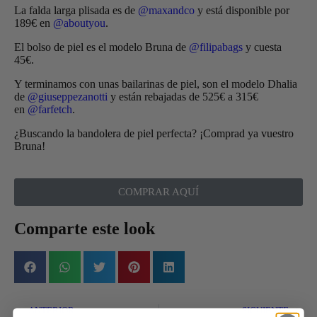
La falda larga plisada es de
@maxandco
y está disponible por
189€ en
@aboutyou
.
El bolso de piel es el modelo Bruna de
@filipabags
y cuesta
45€.
Y terminamos con unas bailarinas de piel, son el modelo Dhalia
de
@giuseppezanotti
y están rebajadas de 525€ a 315€
en
@farfetch
.
¿Buscando la bandolera de piel perfecta? ¡Comprad ya vuestro
Bruna!
COMPRAR AQUÍ
Comparte este look
ANTERIOR
SIGUIENTE