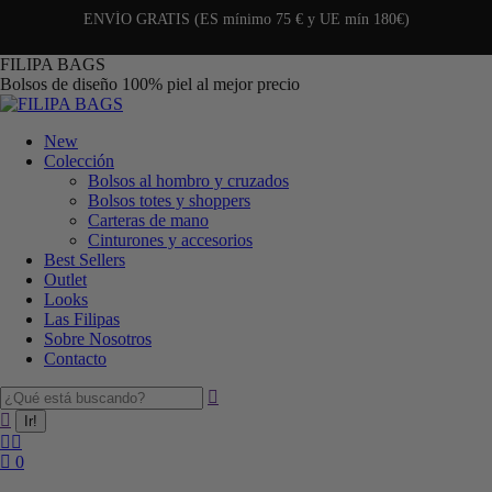
ENVÍO GRATIS (ES mínimo 75 € y UE mín 180€)
FILIPA BAGS
Bolsos de diseño 100% piel al mejor precio
New
Colección
Bolsos al hombro y cruzados
Bolsos totes y shoppers
Carteras de mano
Cinturones y accesorios
Best Sellers
Outlet
Looks
Las Filipas
Sobre Nosotros
Contacto
0