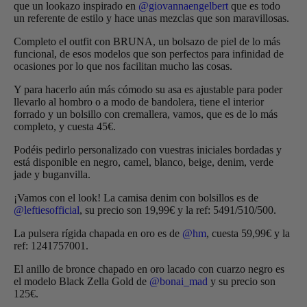
que un lookazo inspirado en
@giovannaengelbert
que es todo
un referente de estilo y hace unas mezclas que son maravillosas.
Completo el outfit con BRUNA, un bolsazo de piel de lo más
funcional, de esos modelos que son perfectos para infinidad de
ocasiones por lo que nos facilitan mucho las cosas.
Y para hacerlo aún más cómodo su asa es ajustable para poder
llevarlo al hombro o a modo de bandolera, tiene el interior
forrado y un bolsillo con cremallera, vamos, que es de lo más
completo, y cuesta 45€.
Podéis pedirlo personalizado con vuestras iniciales bordadas y
está disponible en negro, camel, blanco, beige, denim, verde
jade y buganvilla.
¡Vamos con el look! La camisa denim con bolsillos es de
@leftiesofficial
, su precio son 19,99€ y la ref: 5491/510/500.
La pulsera rígida chapada en oro es de
@hm
, cuesta 59,99€ y la
ref: 1241757001.
El anillo de bronce chapado en oro lacado con cuarzo negro es
el modelo Black Zella Gold de
@bonai_mad
y su precio son
125€.