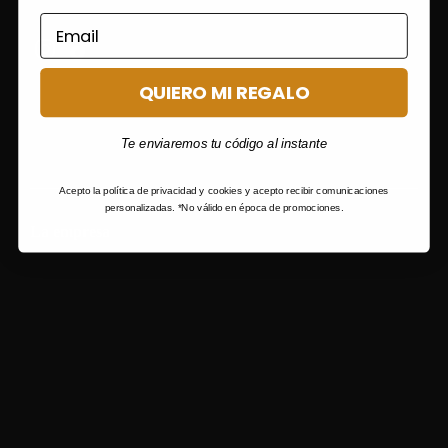
QUIERO MI REGALO
Combina tu bolso con muchísimos outfits publicados en nuestr
Instagram ¡Más de 210.000 seguidores!
Te enviaremos tu código al instante
Acepto la política de privacidad y cookies y acepto recibir comunicaciones
personalizadas. *No válido en época de promociones.
La empresa