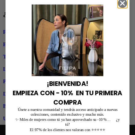
Pipa verde jade da el toque de estilo y color
¿Nos vamos de finde con Berta?
¿Quieres ver más looks?
Faldas de tablas
El rollazo de Marta Vera y Mirta azul marino
Trenchs verdes
Look con Adidas Samba y Coco negro
Pañoletas a los hombros
¡BIENVENIDA!
EMPIEZA CON - 10% EN TU PRIMERA
Doble faz, un toque rojo y Cora verde jade
COMPRA
Barrel jeans negros
Únete a nuestra comunidad y tendrás acceso anticipado a nuevas
colecciones, contenido exclusivo y mucho más.
Un combo top y Lisa negro
✨ Miles de mujeres como tú ya han aprovechado su -10 %… ¿y
tú?
El 97% de los clientes nos valoran con ⭐⭐⭐⭐⭐