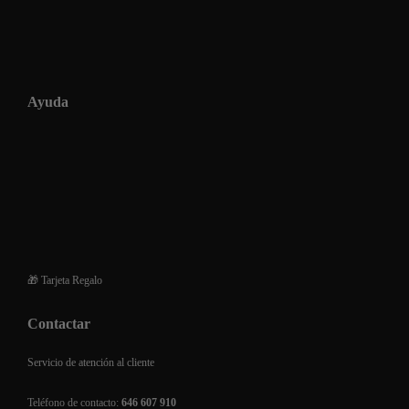
Ayuda
Condiciones generales de venta
Envios
Devoluciones y reembolsos
Financiación de compra
Preguntas frecuentes
🎁 Tarjeta Regalo
Contactar
Servicio de atención al cliente
Teléfono de contacto:
646 607 910