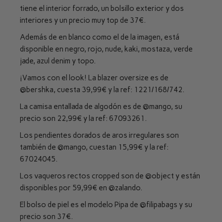
tiene el interior forrado, un bolsillo exterior y dos
interiores y un precio muy top de 37€.
Además de en blanco como el de la imagen, está
disponible en negro, rojo, nude, kaki, mostaza, verde
jade, azul denim y topo.
¡Vamos con el look! La blazer oversize es de
@bershka
, cuesta 39,99€ y la ref: 1221/168/742.
La camisa entallada de algodón es de
@mango
, su
precio son 22,99€ y la ref: 67093261.
Los pendientes dorados de aros irregulares son
también de
@mango
, cuestan 15,99€ y la ref:
67024045.
Los vaqueros rectos cropped son de
@object
y están
disponibles por 59,99€ en
@zalando
.
El bolso de piel es el modelo Pipa de
@filipabags
y su
precio son 37€.