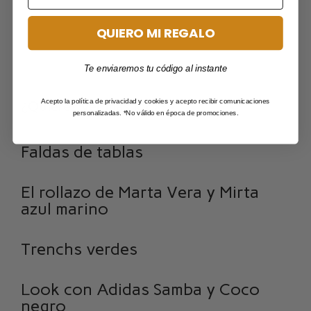
QUIERO MI REGALO
Te enviaremos tu código al instante
Acepto la política de privacidad y cookies y acepto recibir comunicaciones
¿Quieres ver más looks?
personalizadas. *No válido en época de promociones.
Faldas de tablas
El rollazo de Marta Vera y Mirta
azul marino
Trenchs verdes
Look con Adidas Samba y Coco
negro