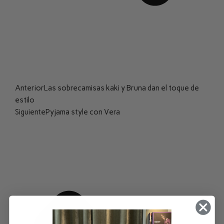
Anterior
Las sobrecamisas kaki y Bruna dan el toque de
estilo
Siguiente
Pyjama style con Vera