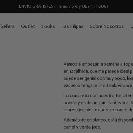
ENVÍO GRATIS (ES mínimo 75 € y UE mín 180€)
Sellers
Outlet
Looks
Las Filipas
Sobre Nosotros
C
Vamos a empezar la semana a top
en
@dalhiida
, que me parece ideal 
puede ser genial con muy poco, los
vaquero tenga brillito también aport
Lo completo con nuestro todoter
bonito y es de una piel fantástica.
imprescindible de nuestro fondo de
Además de en blanco, está disponibl
camel y verde jade.