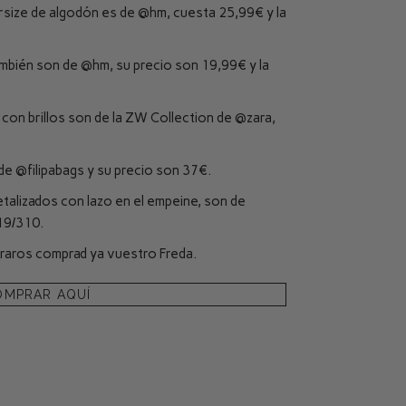
rsize de algodón es de
@hm
, cuesta 25,99€ y la
ambién son de
@hm
, su precio son 19,99€ y la
con brillos son de la ZW Collection de
@zara
,
 de
@filipabags
y su precio son 37€.
alizados con lazo en el empeine, son de
519/310.
araros comprad ya vuestro Freda.
OMPRAR AQUÍ