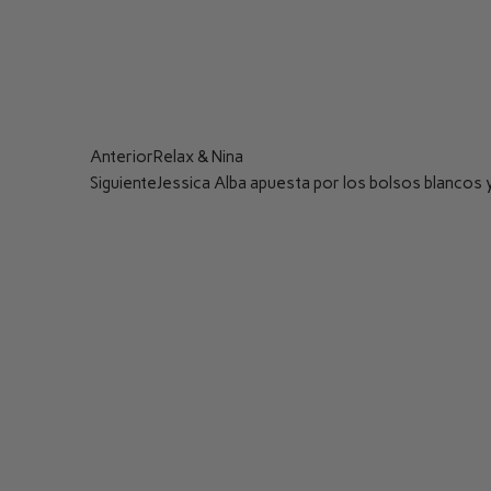
Anterior
Relax & Nina
Siguiente
Jessica Alba apuesta por los bolsos blancos y