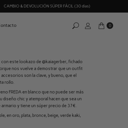
CAMBIO & DEVOLUCIÓN SÚPER FÁCIL (30 días)
ontacto
0
e con este lookazo de
@kaiagerber
, fichado
porque nos vuelve a demostrar que un outfit
 accesorios son la clave, y bueno, que el
a rollo.
reno FREDA en blanco que no puede ser más
 Su diseño chic y atemporal hacen que sea un
 armario y tiene un súper precio de 37€.
e, en oro, plata, bronce, beige, verde kaki,