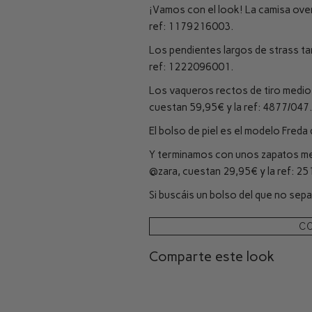
¡Vamos con el look! La camisa ove
ref: 1179216003.
Los pendientes largos de strass t
ref: 1222096001.
Los vaqueros rectos de tiro medio 
cuestan 59,95€ y la ref: 4877/047.
El bolso de piel es el modelo Freda
Y terminamos con unos zapatos met
@zara
, cuestan 29,95€ y la ref: 2
Si buscáis un bolso del que no sep
C
Comparte este look