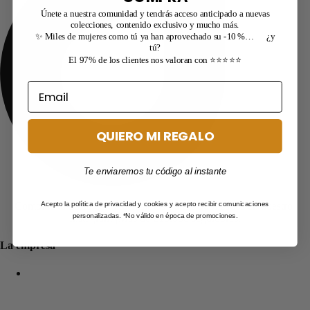
Únete a nuestra comunidad y tendrás acceso anticipado a nuevas
colecciones, contenido exclusivo y mucho más.
✨ Miles de mujeres como tú ya han aprovechado su -10 %… ¿y
tú?
El 97% de los clientes nos valoran con ⭐⭐⭐⭐⭐
QUIERO MI REGALO
Te enviaremos tu código al instante
Acepto la política de privacidad y cookies y acepto recibir comunicaciones
Combina tu bolso con muchísimos outfits publicados en nuestro
personalizadas. *No válido en época de promociones.
Instagram ¡Más de 210.000 seguidores!
La empresa
New