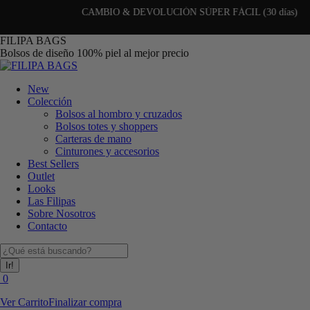
CAMBIO & DEVOLUCIÓN SÚPER FÁCIL (30 días)
Saltar
FILIPA BAGS
al
Bolsos de diseño 100% piel al mejor precio
contenido
New
Colección
Bolsos al hombro y cruzados
Bolsos totes y shoppers
Carteras de mano
Cinturones y accesorios
Best Sellers
Outlet
Looks
Las Filipas
Sobre Nosotros
Contacto
Buscar:
0
Ver Carrito
Finalizar compra