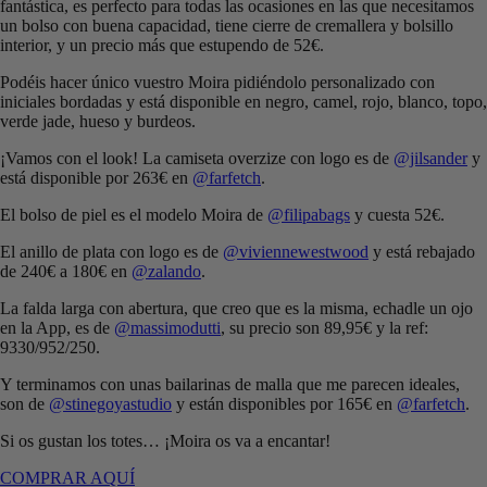
fantástica, es perfecto para todas las ocasiones en las que necesitamos
un bolso con buena capacidad, tiene cierre de cremallera y bolsillo
interior, y un precio más que estupendo de 52€.
Podéis hacer único vuestro Moira pidiéndolo personalizado con
iniciales bordadas y está disponible en negro, camel, rojo, blanco, topo,
verde jade, hueso y burdeos.
¡Vamos con el look! La camiseta overzize con logo es de
@jilsander
y
está disponible por 263€ en
@farfetch
.
El bolso de piel es el modelo Moira de
@filipabags
y cuesta 52€.
El anillo de plata con logo es de
@viviennewestwood
y está rebajado
de 240€ a 180€ en
@zalando
.
La falda larga con abertura, que creo que es la misma, echadle un ojo
en la App, es de
@massimodutti
, su precio son 89,95€ y la ref:
9330/952/250.
Y terminamos con unas bailarinas de malla que me parecen ideales,
son de
@stinegoyastudio
y están disponibles por 165€ en
@farfetch
.
Si os gustan los totes… ¡Moira os va a encantar!
COMPRAR AQUÍ