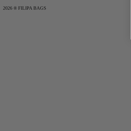
2026 ® FILIPA BAGS
Proyecto financiado por el Programa Kit Digital. Cofinanciado por l