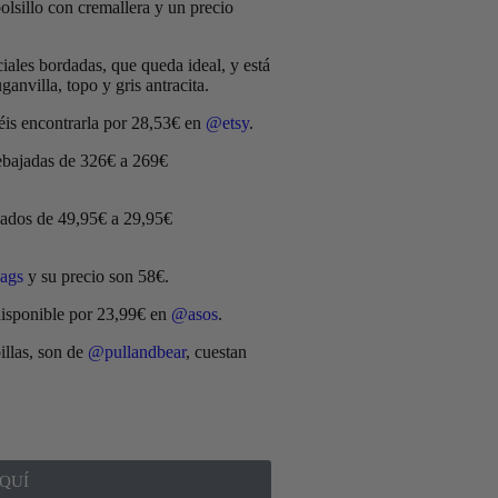
 bolsillo con cremallera y un precio
iales bordadas, que queda ideal, y está
anvilla, topo y gris antracita.
is encontrarla por 28,53€ en
@etsy
.
ebajadas de 326€ a 269€
jados de 49,95€ a 29,95€
bags
y su precio son 58€.
disponible por 23,99€ en
@asos
.
illas, son de
@pullandbear
, cuestan
QUÍ