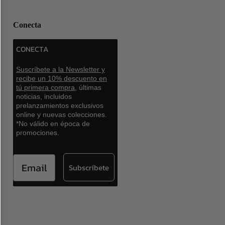
Conecta
CONECTA
Suscríbete a la Newsletter y
recibe un 10% descuento en
tú primera compra,
últimas
noticias, incluidos
prelanzamientos exclusivos
online y nuevas colecciones.
*No válido en época de
promociones.
Email
Subscríbete