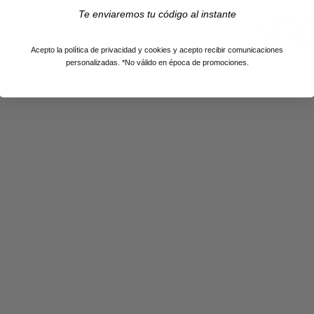
Te enviaremos tu código al instante
Aviso leg
Política de 
Política de p
Acepto la política de privacidad y cookies y acepto recibir comunicaciones
personalizadas. *No válido en época de promociones.
a UE – NextGenerationEU.