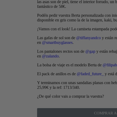
las asas son de piel, tiene el interior forrado, un
fantástico de 58€.
Podéis pedir vuestra Berta personalizada con inic
disponible en gris como la de la imagen, kaki, bug
¡Vamos con el look! La camiseta estampada podé
Las gafas de sol son de
@tiffanyandco
y están r
en
@smartbuyglasses
.
Los pantalones rectos son de
@gap
y están reba
en
@zalando
.
La bolsa de viaje es el modelo Berta de
@filipa
El pack de anillos es de
@faded_future_
y está 
Y terminamos con unas sandalias planas con heb
25,99€ y la ref: 1713/340.
¿De qué color vais a comprar la vuestra?
COMPRAR A