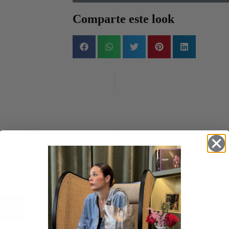
Comparte este look
 Vera y Mirta
Trenchs verdes
Look 
negro
 rojo y Cora
Barrel jeans negros
Un co
Combina tu bolso c
nuestro Instag