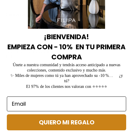
Contactar
Mi cuenta
Mi cuenta
Servicio de atención al cliente
¡BIENVENIDA!
EMPIEZA CON - 10% EN TU PRIMERA
Teléfono de contacto:
646 607
COMPRA
910
Únete a nuestra comunidad y tendrás acceso anticipado a nuevas
colecciones, contenido exclusivo y mucho más.
✨ Miles de mujeres como tú ya han aprovechado su -10 %… ¿y
tú?
El 97% de los clientes nos valoran con ⭐⭐⭐⭐⭐
QUIERO MI REGALO