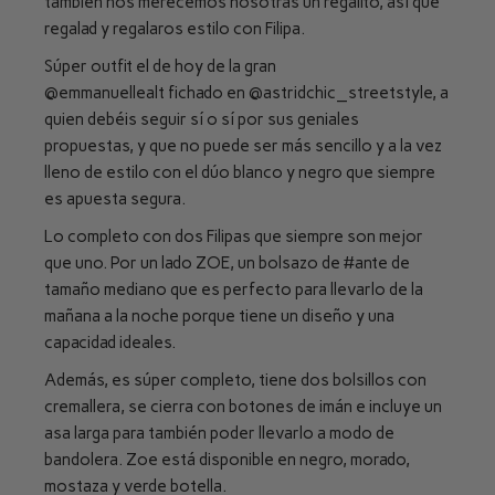
también nos merecemos nosotras un regalito, así que
regalad y regalaros estilo con Filipa.
Súper outfit el de hoy de la gran
@emmanuellealt
fichado en
@astridchic_streetstyle
, a
quien debéis seguir sí o sí por sus geniales
propuestas, y que no puede ser más sencillo y a la vez
lleno de estilo con el dúo blanco y negro que siempre
es apuesta segura.
Lo completo con dos Filipas que siempre son mejor
que uno. Por un lado ZOE, un bolsazo de
#ante
de
tamaño mediano que es perfecto para llevarlo de la
mañana a la noche porque tiene un diseño y una
capacidad ideales.
Además, es súper completo, tiene dos bolsillos con
cremallera, se cierra con botones de imán e incluye un
asa larga para también poder llevarlo a modo de
bandolera. Zoe está disponible en negro, morado,
mostaza y verde botella.