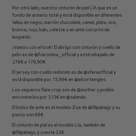
Por otro lado, nuestro cinturón de piel LÍA que es un
fondo de armario total y está disponible en diferentes
tallas en negro, marrón chocolate, camel, plata, oro,
bronce, rojo, kaki, celeste y en ante con print de
leopardo.
¡Vamos con el look! El abrigo con cinturón y cuello de
pelo es de
@fracomina_official
y está rebajado de
276€ a 179,90€.
El jersey con cuello redondo es de
@sferaofficial
y
está disponible por 15,99€ en
@elcorteingles
.
Los vaqueros flare crop son de
@mother
y podéis
encontrarlos por 315€ en
@zalando
.
El bolso de ante es el modelo Zoe de
@filipabags
y su
precio son 69€.
El cinturón de piel es el modelo Lía, también de
@filipabags
, y cuesta 23€.