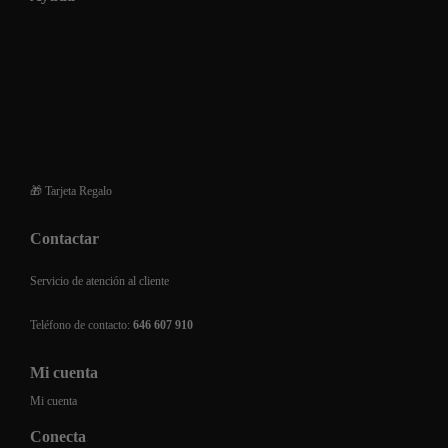
Condiciones generales de venta
Envios
Devoluciones y reembolsos
Financiación de compra
Preguntas frecuentes
🎁 Tarjeta Regalo
Contactar
Servicio de atención al cliente
Teléfono de contacto:
646 607 910
Mi cuenta
Mi cuenta
Conecta