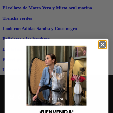
El rollazo de Marta Vera y Mirta azul marino
Trenchs verdes
Look con Adidas Samba y Coco negro
Pañoletas a los hombros
Doble faz, un toque rojo y Cora verde jade
Barrel jeans negros
Un combo top y Lisa negro
¡BIENVENIDA!
Combina tu bolso con muchísimos outfits publicados en nuestr