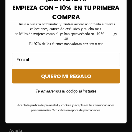
Instagram ¡Más de 210.000 seguidores!
EMPIEZA CON - 10% EN TU PRIMERA
COMPRA
Únete a nuestra comunidad y tendrás acceso anticipado a nuevas
colecciones, contenido exclusivo y mucho más.
La empresa
✨ Miles de mujeres como tú ya han aprovechado su -10 %… ¿y
tú?
El 97% de los clientes nos valoran con ⭐⭐⭐⭐⭐
QUIERO MI REGALO
Te enviaremos tu código al instante
Acepto la política de privacidad y cookies y acepto recibir comunicaciones
personalizadas. *No válido en época de promociones.
Ayuda