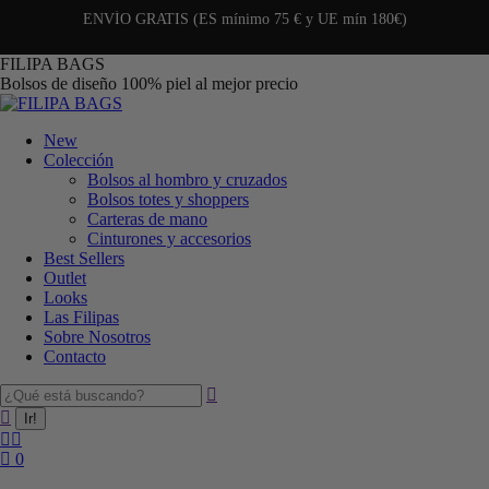
ENVÍO GRATIS (ES mínimo 75 € y UE mín 180€)
FILIPA BAGS
Bolsos de diseño 100% piel al mejor precio
New
Colección
Bolsos al hombro y cruzados
Bolsos totes y shoppers
Carteras de mano
Cinturones y accesorios
Best Sellers
Outlet
Looks
Las Filipas
Sobre Nosotros
Contacto
0