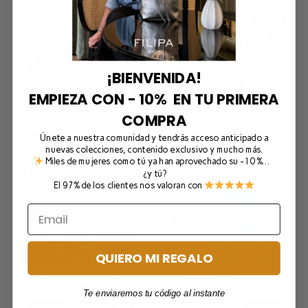
¡BIENVENIDA!
EMPIEZA CON - 10% EN TU PRIMERA
Pañoletas a los hombros
COMPRA
Únete a nuestra comunidad y tendrás acceso anticipado a
nuevas colecciones, contenido exclusivo y mucho más.
Miles de mujeres como tú ya han aprovechado su -10 %…
¿y tú?
El 97% de los clientes nos valoran con
QUIERO MI REGALO
Doble faz, un toque rojo y Cora verde jade
Te enviaremos tu código al instante