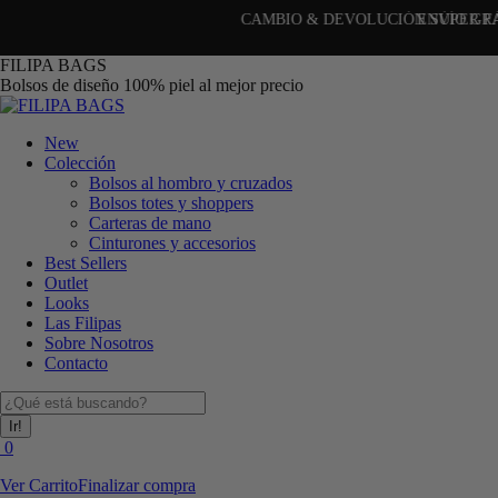
CAMBIO & DEVOLUCIÓN SÚPER FÁCIL (30 días)
Saltar
FILIPA BAGS
al
Bolsos de diseño 100% piel al mejor precio
contenido
New
Colección
Bolsos al hombro y cruzados
Bolsos totes y shoppers
Carteras de mano
Cinturones y accesorios
Best Sellers
Outlet
Looks
Las Filipas
Sobre Nosotros
Contacto
Buscar:
0
Ver Carrito
Finalizar compra