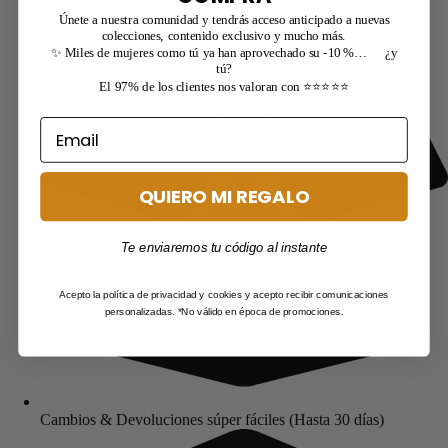
Únete a nuestra comunidad y tendrás acceso anticipado a nuevas
colecciones, contenido exclusivo y mucho más.
Envíos 24–72 h: Gratis ≥75 € (ES) · UE desde 9,95 € / Gratis
✨ Miles de mujeres como tú ya han aprovechado su -10 %… ¿y
tú?
≥180 €
El 97% de los clientes nos valoran con ⭐⭐⭐⭐⭐
QUIERO MI REGALO
Te enviaremos tu código al instante
Acepto la política de privacidad y cookies y acepto recibir comunicaciones
personalizadas. *No válido en época de promociones.
Cambios & Devoluciones súper fáciles (Hasta 30 días)