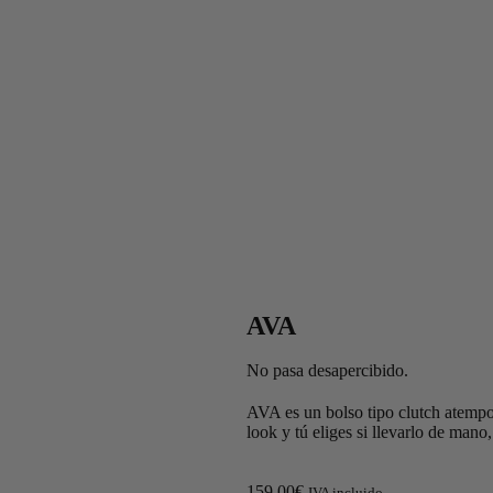
AVA
No pasa desapercibido.
AVA es un bolso tipo clutch atempora
look y tú eliges si llevarlo de man
159,00
€
IVA incluido