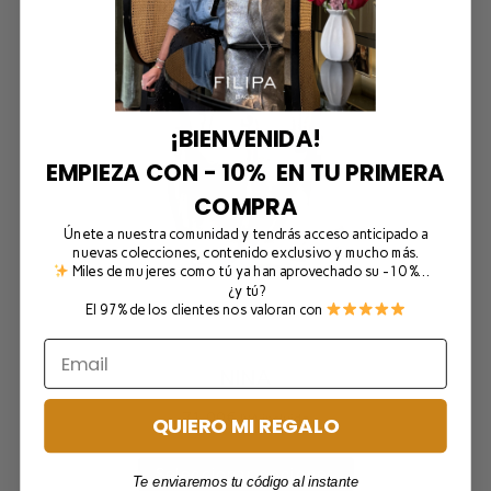
¡BIENVENIDA!
EMPIEZA CON - 10% EN TU PRIMERA
COMPRA
Únete a nuestra comunidad y tendrás acceso anticipado a
nuevas colecciones, contenido exclusivo y mucho más.
Miles de mujeres como tú ya han aprovechado su -10 %…
¿y tú?
El 97% de los clientes nos valoran con
NINA
71,00
€
IVA incluido
QUIERO MI REGALO
Seleccionar opciones
Te enviaremos tu código al instante