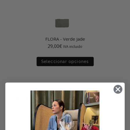
FLORA
-
Verde Jade
29,00
€
IVA incluido
Seleccionar opciones
También te recomendamos...