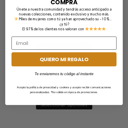
COMPRA
Únete a nuestra comunidad y tendrás acceso anticipado a
nuevas colecciones, contenido exclusivo y mucho más.
Miles de mujeres como tú ya han aprovechado su -10 %…
AVA
¿y tú?
El 97% de los clientes nos valoran con
159,00
€
IVA incluido
Seleccionar opciones
QUIERO MI REGALO
Te enviaremos tu código al instante
AVA MINI
Acepto la política de privacidad y cookies y acepto recibir comunicaciones
135,00
€
IVA incluido
personalizadas. *No válido en época de promociones.
Seleccionar opciones