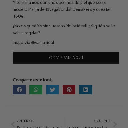
Y terminamos con unos botines de piel que son el
modelo Marja de
@vagabondshoemakers
y cuestan
160€.
¡No os quedéis sin vuestro Moira ideal! ¿A quién se lo
vais a regalar?
Inspo vía
@vamanicol
.
COMPRAR AQUÍ
Comparte este look
ANTERIOR
SIGUIENTE
Estilo urbano con un toque de color y Cora negro
Una blazer, unas cowboy y Pipa negro