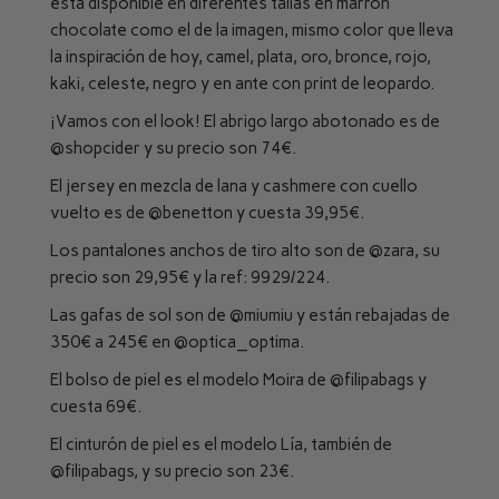
está disponible en diferentes tallas en marrón
chocolate como el de la imagen, mismo color que lleva
la inspiración de hoy, camel, plata, oro, bronce, rojo,
kaki, celeste, negro y en ante con print de leopardo.
¡Vamos con el look! El abrigo largo abotonado es de
@shopcider
y su precio son 74€.
El jersey en mezcla de lana y cashmere con cuello
vuelto es de
@benetton
y cuesta 39,95€.
Los pantalones anchos de tiro alto son de
@zara
, su
precio son 29,95€ y la ref: 9929/224.
Las gafas de sol son de
@miumiu
y están rebajadas de
350€ a 245€ en
@optica_optima
.
El bolso de piel es el modelo Moira de
@filipabags
y
cuesta 69€.
El cinturón de piel es el modelo Lía, también de
@filipabags
, y su precio son 23€.