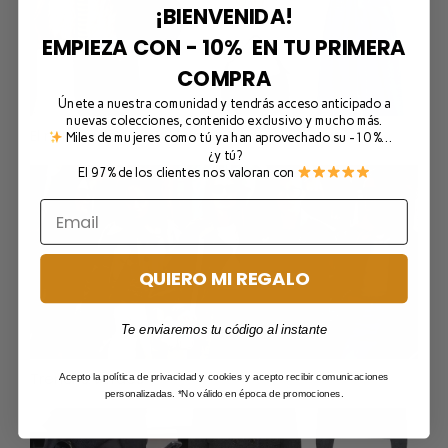
¡BIENVENIDA!
EMPIEZA CON - 10% EN TU PRIMERA
COMPRA
Únete a nuestra comunidad y tendrás acceso anticipado a
nuevas colecciones, contenido exclusivo y mucho más.
El rollazo de Marta Vera y Mirta azul marino
Miles de mujeres como tú ya han aprovechado su -10 %…
¿y tú?
El 97% de los clientes nos valoran con
QUIERO MI REGALO
Te enviaremos tu código al instante
Trenchs verdes
Acepto la política de privacidad y cookies y acepto recibir comunicaciones
personalizadas. *No válido en época de promociones.