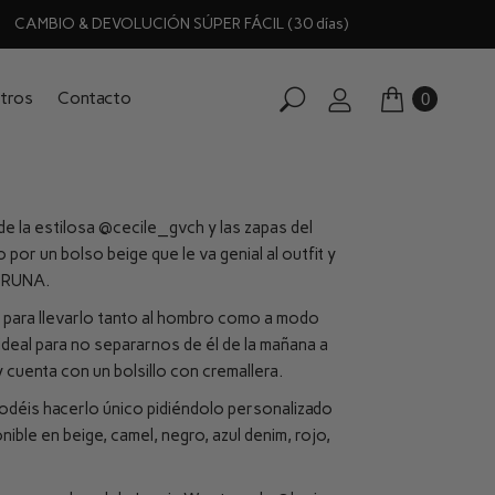
CAMBIO & DEVOLUCIÓN SÚPER FÁCIL (30 días)
tros
Contacto
0
de la estilosa
@cecile_gvch
y las zapas del
 por un bolso beige que le va genial al outfit y
 BRUNA.
o para llevarlo tanto al hombro como a modo
ideal para no separarnos de él de la mañana a
y cuenta con un bolsillo con cremallera.
odéis hacerlo único pidiéndolo personalizado
nible en beige, camel, negro, azul denim, rojo,