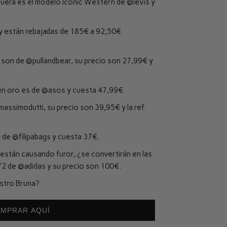
quera es el modelo Iconic Western de
@levis
y
y están rebajadas de 185€ a 92,50€
o son de
@pullandbear
, su precio son 27,99€ y
 en oro es de
@asos
y cuesta 47,99€.
assimodutti
, su precio son 39,95€ y la ref:
a de
@filipabags
y cuesta 37€.
están causando furor, ¿se convertirán en las
72 de
@adidas
y su precio son 100€.
stro Bruna?
MPRAR AQUÍ