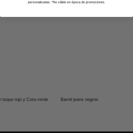
e Marta Vera y Mirta azul
Trenchs verdes
personalizadas. *No válido en época de promociones.
n toque rojo y Cora verde
Barrel jeans negros