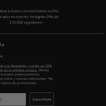
ina tu bolso con muchísimos outfits
licados en nuestro Instagram ¡Más de
210.000 seguidores!
ta
TA
te a la Newsletter y recibe un 10%
to en tú primera compra,
últimas
, incluidos prelanzamientos
os online y nuevas colecciones. *No
en época de promociones.
Subscríbete