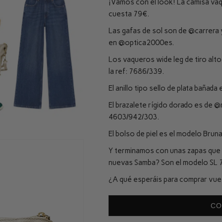
¡Vamos con el look! La camisa va
cuesta 79€.
Las gafas de sol son de
@carrera
en
@optica2000es
.
Los vaqueros wide leg de tiro alt
la ref: 7686/339.
El anillo tipo sello de plata bañada
El brazalete rígido dorado es de
@m
4603/942/303.
El bolso de piel es el modelo Brun
Y terminamos con unas zapas que 
nuevas Samba? Son el modelo SL 
¿A qué esperáis para comprar vue
CO