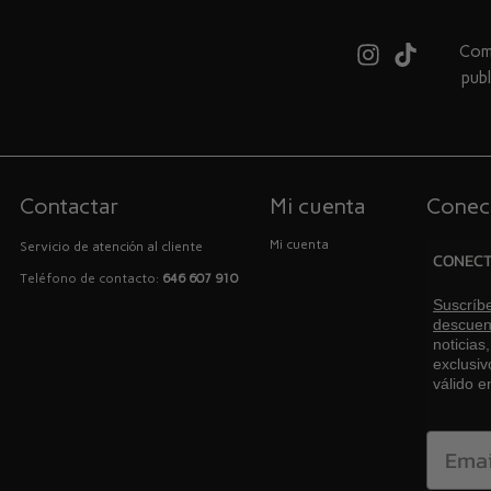
Comb
pub
Contactar
Mi cuenta
Conec
Mi cuenta
Servicio de atención al cliente
CONEC
Teléfono de contacto:
646 607 910
Suscríbe
descuen
noticias
exclusiv
válido 
Email