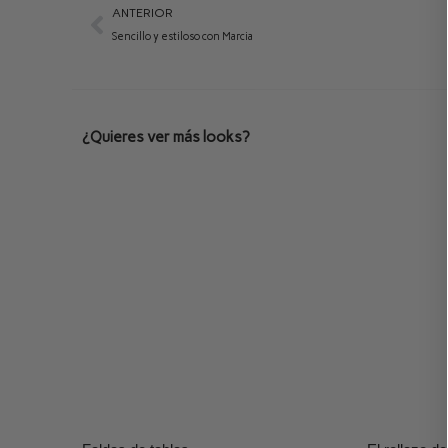
ANTERIOR
Sencillo y estiloso con Marcia
¿Quieres ver más looks?