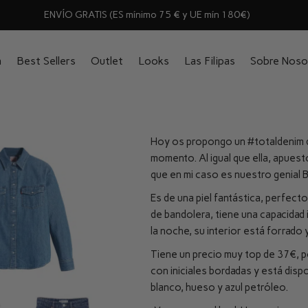
ENVÍO GRATIS (ES mínimo 75 € y UE mín 180€)
n
Best Sellers
Outlet
Looks
Las Filipas
Sobre Noso
Hoy os propongo un
#totaldenim
momento. Al igual que ella, apuesto
que en mi caso es nuestro genial
Es de una piel fantástica, perfect
de bandolera, tiene una capacidad 
la noche, su interior está forrado 
Tiene un precio muy top de 37€, p
con iniciales bordadas y está dispo
blanco, hueso y azul petróleo.