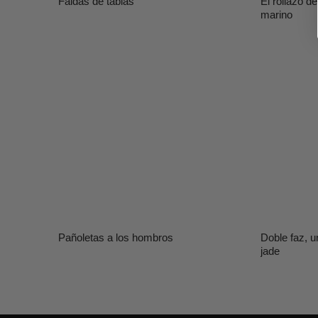
Faldas de tablas
El rollazo d
marino
Pañoletas a los hombros
Doble faz, u
jade