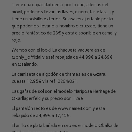
Tiene una capacidad genial por lo que, además del
móvil, podemos llevar las llaves, dinero, tarjetas… ¡y
tiene un bolsillo exterior! Su asa es ajustable por lo
que podemos llevarlo al hombro o cruzado, tiene un
precio fantástico de 23€ y está disponible en camel y
rojo.
¡Vamos con el look! La chaqueta vaquera es de
@only_official
y está rebajada de 44,99€ a 24,89€
en
@zalando
.
La camiseta de algodón de tirantes es de
@zara
,
cuesta 12,95€ y la ref: 0264/021.
Las gafas de sol son el modelo Mariposa Heritage de
@karllagerfeld
y su precio son 129€.
El pantalón recto es de www.nameit.com y está
rebajado de 34,99€ a 17,45€.
El anillo de plata bañada en oro es el modelo Obalka de