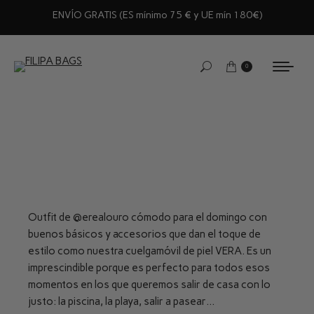
ENVÍO GRATIS (ES mínimo 75 € y UE mín 180€)
0
Outfit de
@erealouro
cómodo para el domingo con
buenos básicos y accesorios que dan el toque de
estilo como nuestra cuelgamóvil de piel VERA. Es un
imprescindible porque es perfecto para todos esos
momentos en los que queremos salir de casa con lo
justo: la piscina, la playa, salir a pasear…