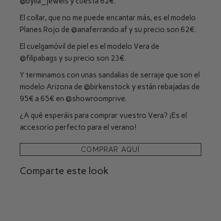
@bylia_jewels
y cuesta 62€.
El collar, que no me puede encantar más, es el modelo
Planes Rojo de
@anaferrando.af
y su precio son 62€.
El cuelgamóvil de piel es el modelo Vera de
@filipabags
y su precio son 23€.
Y terminamos con unas sandalias de serraje que son el
modelo Arizona de
@birkenstock
y están rebajadas de
95€ a 65€ en
@showroomprive
.
¿A qué esperáis para comprar vuestro Vera? ¡Es el
accesorio perfecto para el verano!
COMPRAR AQUÍ
Comparte este look