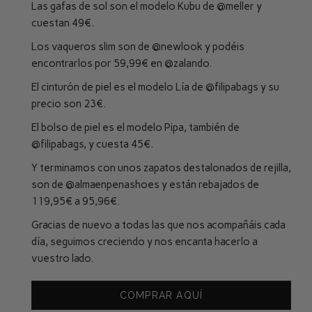
Las gafas de sol son el modelo Kubu de
@meller
y
cuestan 49€.
Los vaqueros slim son de
@newlook
y podéis
encontrarlos por 59,99€ en
@zalando
.
El cinturón de piel es el modelo Lía de
@filipabags
y su
precio son 23€.
El bolso de piel es el modelo Pipa, también de
@filipabags
, y cuesta 45€.
Y terminamos con unos zapatos destalonados de rejilla,
son de
@almaenpenashoes
y están rebajados de
119,95€ a 95,96€.
Gracias de nuevo a todas las que nos acompañáis cada
día, seguimos creciendo y nos encanta hacerlo a
vuestro lado.
COMPRAR AQUÍ