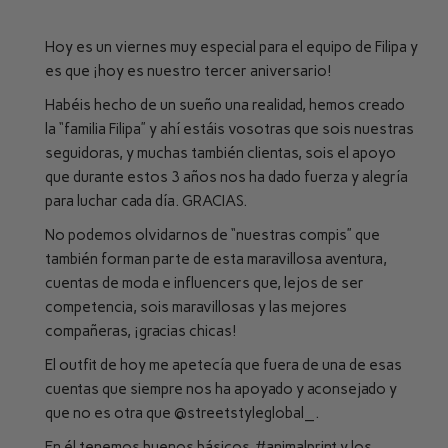
Hoy es un viernes muy especial para el equipo de Filipa y
es que ¡hoy es nuestro tercer aniversario!
Habéis hecho de un sueño una realidad, hemos creado
la “familia Filipa” y ahí estáis vosotras que sois nuestras
seguidoras, y muchas también clientas, sois el apoyo
que durante estos 3 años nos ha dado fuerza y alegría
para luchar cada día. GRACIAS.
No podemos olvidarnos de “nuestras compis” que
también forman parte de esta maravillosa aventura,
cuentas de moda e influencers que, lejos de ser
competencia, sois maravillosas y las mejores
compañeras, ¡gracias chicas!
El outfit de hoy me apetecía que fuera de una de esas
cuentas que siempre nos ha apoyado y aconsejado y
que no es otra que
@streetstyleglobal_
.
En él tenemos buenos básicos,
#animalprint
y los