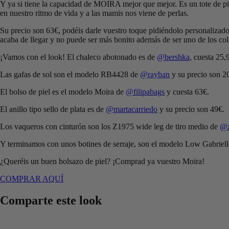
Y ya si tiene la capacidad de MOIRA mejor que mejor. Es un tote de piel
en nuestro ritmo de vida y a las mamis nos viene de perlas.
Su precio son 63€, podéis darle vuestro toque pidiéndolo personalizado
acaba de llegar y no puede ser más bonito además de ser uno de los col
¡Vamos con el look! El chaleco abotonado es de
@bershka
, cuesta 25,
Las gafas de sol son el modelo RB4428 de
@rayban
y su precio son 2
El bolso de piel es el modelo Moira de
@filipabags
y cuesta 63€.
El anillo tipo sello de plata es de
@martacarriedo
y su precio son 49€.
Los vaqueros con cinturón son los Z1975 wide leg de tiro medio de
@z
Y terminamos con unos botines de serraje, son el modelo Low Gabriel
¿Queréis un buen bolsazo de piel? ¡Comprad ya vuestro Moira!
COMPRAR AQUÍ
Comparte este look