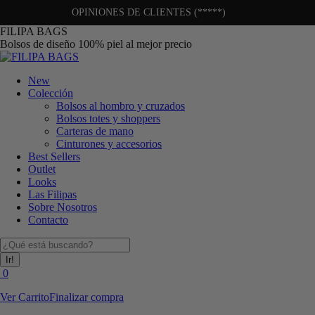
OPINIONES DE CLIENTES (*****)
Saltar
FILIPA BAGS
al
Bolsos de diseño 100% piel al mejor precio
contenido
New
Colección
Bolsos al hombro y cruzados
Bolsos totes y shoppers
Carteras de mano
Cinturones y accesorios
Best Sellers
Outlet
Looks
Las Filipas
Sobre Nosotros
Contacto
Buscar:
0
Ver Carrito
Finalizar compra