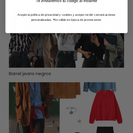
Doble faz, un toque rojo y Cora verde jade
Te enviaremos tu código al instante
Acepto la política de privacidad y cookies y acepto recibir comunicaciones
personalizadas. *No válido en época de promociones.
Barrel jeans negros