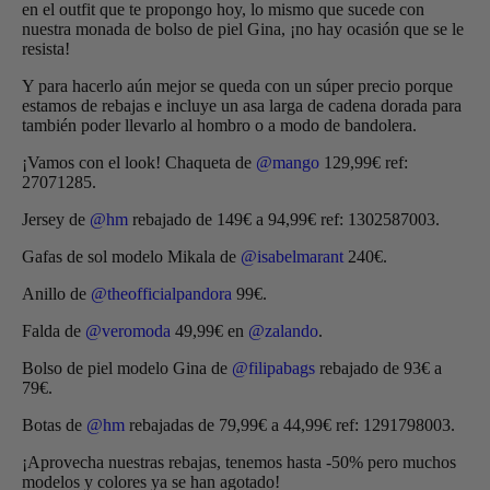
en el outfit que te propongo hoy, lo mismo que sucede con
nuestra monada de bolso de piel Gina, ¡no hay ocasión que se le
resista!
Y para hacerlo aún mejor se queda con un súper precio porque
estamos de rebajas e incluye un asa larga de cadena dorada para
también poder llevarlo al hombro o a modo de bandolera.
¡Vamos con el look! Chaqueta de
@mango
129,99€ ref:
27071285.
Jersey de
@hm
rebajado de 149€ a 94,99€ ref: 1302587003.
Gafas de sol modelo Mikala de
@isabelmarant
240€.
Anillo de
@theofficialpandora
99€.
Falda de
@veromoda
49,99€ en
@zalando
.
Bolso de piel modelo Gina de
@filipabags
rebajado de 93€ a
79€.
Botas de
@hm
rebajadas de 79,99€ a 44,99€ ref: 1291798003.
¡Aprovecha nuestras rebajas, tenemos hasta -50% pero muchos
modelos y colores ya se han agotado!