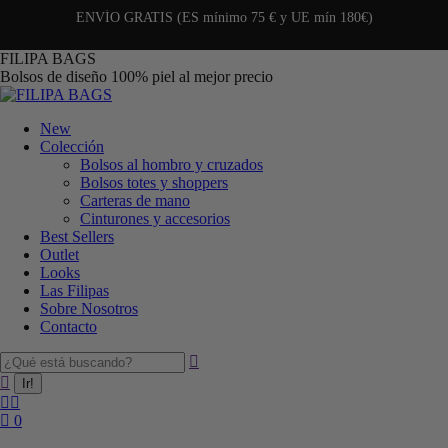
ENVÍO GRATIS (ES mínimo 75 € y UE mín 180€)
FILIPA BAGS
Bolsos de diseño 100% piel al mejor precio
New
Colección
Bolsos al hombro y cruzados
Bolsos totes y shoppers
Carteras de mano
Cinturones y accesorios
Best Sellers
Outlet
Looks
Las Filipas
Sobre Nosotros
Contacto
0