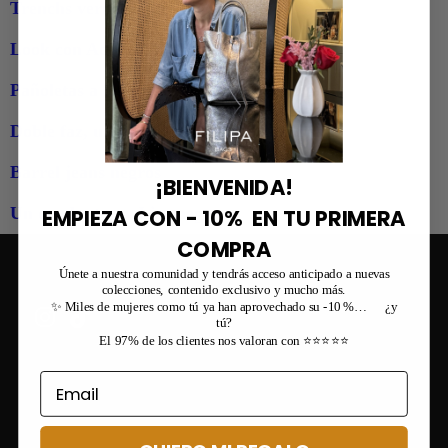
Trenchs verdes
Look con Adidas Samba y Coco negro
Pañoletas a los hombros
Doble faz, un toque rojo y Cora verde jade
Barrel jeans negros
¡BIENVENIDA!
Un combo top y Lisa negro
EMPIEZA CON - 10% EN TU PRIMERA
COMPRA
Únete a nuestra comunidad y tendrás acceso anticipado a nuevas
colecciones, contenido exclusivo y mucho más.
✨ Miles de mujeres como tú ya han aprovechado su -10 %… ¿y
tú?
El 97% de los clientes nos valoran con ⭐⭐⭐⭐⭐
Combina tu bolso con muchísimos outfits publicados en nuestr
Instagram ¡Más de 210.000 seguidores!