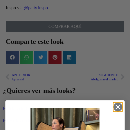
Inspo vía
@patty.inspo
.
COMPRAR AQUÍ
Comparte este look
ANTERIOR
SIGUIENTE
Apres ski
Abrigos azul marino
¿Quieres ver más looks?
Faldas de tablas
El rollazo de Marta Vera y Mirta azul marino