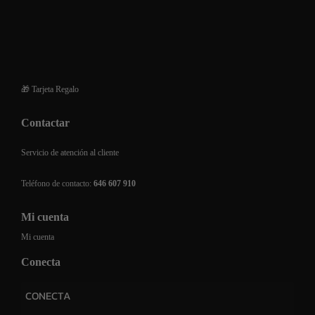
Devoluciones y reembolsos
Financiación de compra
Preguntas frecuentes
🎁 Tarjeta Regalo
Contactar
Servicio de atención al cliente
Teléfono de contacto:
646 607 910
Mi cuenta
Mi cuenta
Conecta
CONECTA