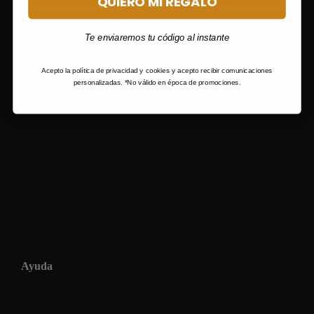
QUIERO MI REGALO
La empresa
Te enviaremos tu código al instante
Acepto la política de privacidad y cookies y acepto recibir comunicaciones
personalizadas. *No válido en época de promociones.
Ayuda
Condiciones generales de venta
Envios