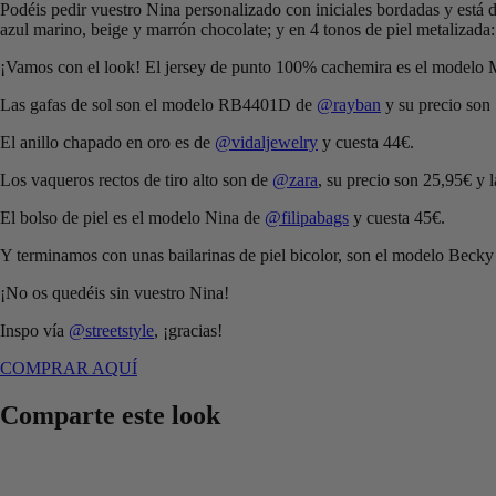
Podéis pedir vuestro Nina personalizado con iniciales bordadas y está d
azul marino, beige y marrón chocolate; y en 4 tonos de piel metalizada:
¡Vamos con el look! El jersey de punto 100% cachemira es el model
Las gafas de sol son el modelo RB4401D de
@rayban
y su precio son
El anillo chapado en oro es de
@vidaljewelry
y cuesta 44€.
Los vaqueros rectos de tiro alto son de
@zara
, su precio son 25,95€ y l
El bolso de piel es el modelo Nina de
@filipabags
y cuesta 45€.
Y terminamos con unas bailarinas de piel bicolor, son el modelo Beck
¡No os quedéis sin vuestro Nina!
Inspo vía
@streetstyle
, ¡gracias!
COMPRAR AQUÍ
Comparte este look