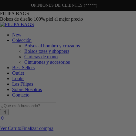
OPINIONES DE CLIENTES (*****)
Saltar
FILIPA BAGS
al
Bolsos de diseño 100% piel al mejor precio
contenido
New
Colección
Bolsos al hombro y cruzados
Bolsos totes y shoppers
Carteras de mano
Cinturones y accesorios
Best Sellers
Outlet
Looks
Las Filipas
Sobre Nosotros
Contacto
Buscar:
0
Ver Carrito
Finalizar compra