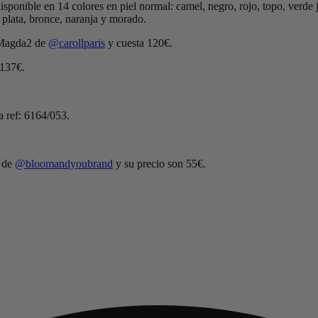
isponible en 14 colores en piel normal: camel, negro, rojo, topo, verde 
 plata, bronce, naranja y morado.
o Magda2 de
@carollparis
y cuesta 120€.
 137€.
a ref: 6164/053.
y de
@bloomandyoubrand
y su precio son 55€.