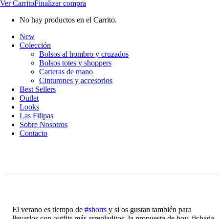
Ver Carrito
Finalizar compra
No hay productos en el Carrito.
New
Colección
Bolsos al hombro y cruzados
Bolsos totes y shoppers
Carteras de mano
Cinturones y accesorios
Best Sellers
Outlet
Looks
Las Filipas
Sobre Nosotros
Contacto
El verano es tiempo de
#shorts
y si os gustan también para
llevarlos con outfits más arregladitos, la propuesta de hoy, fichada