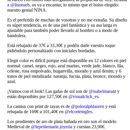
a
@lisonseb
, os va a encantar, lo mismo que el bolso elegido:
nuestro genial NINA.
Es el preferido de muchas de vosotras y no me extraña. Su diseño
es súper tendencia, es de una piel fantástica y su asa larga es
ajustable para también poder llevarlo al hombro o a modo de
bandolera.
Está rebajado de 37€ a 33,30€ y podéis darle vuestro toque
pidiéndolo personalizado con iniciales bordadas.
Elegir color es difícil porque está disponible en 12 colores en piel
normal: camel, negro, rojo, azul marino, verde jade, blanco, lila,
celeste, rosa empolvado, buganvilla, morado y azul denim; y 6
tonos de piel metalizada: naranja, fucsia, plata, bronce, morado y
azul.
¡Vamos con el look! Las gafas de sol son de
@isabelmarant
y
están disponibles por 127,50€ en
@visualclick_es
.
La camisa con print de rayas es de
@poloralphlauren
y está
rebajada de 169€ a 101,40€ en
@elcorteingles
.
Los pendientes de aro de plata bañada en oro son el modelo
Medieval de
@lepetitemarie.joyeria
y cuestan 23,90€.