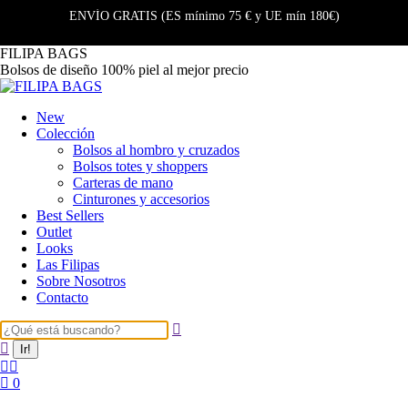
ENVÍO GRATIS (ES mínimo 75 € y UE mín 180€)
FILIPA BAGS
Bolsos de diseño 100% piel al mejor precio
New
Colección
Bolsos al hombro y cruzados
Bolsos totes y shoppers
Carteras de mano
Cinturones y accesorios
Best Sellers
Outlet
Looks
Las Filipas
Sobre Nosotros
Contacto
0