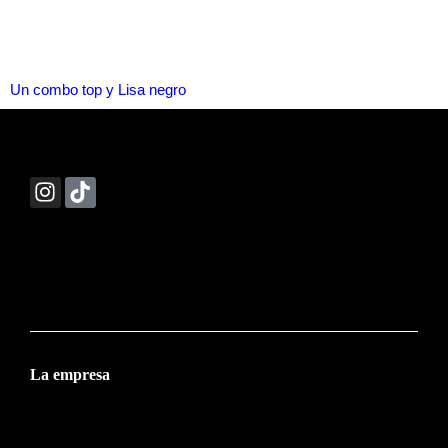
Un combo top y Lisa negro
Combina tu bolso con muchísimos outfits publicados en nuestr
Instagram ¡Más de 210.000 seguidores!
La empresa