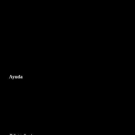
Ayuda
Condiciones generales de venta
Envios
Devoluciones y reembolsos
Financiación de compra
Preguntas frecuentes