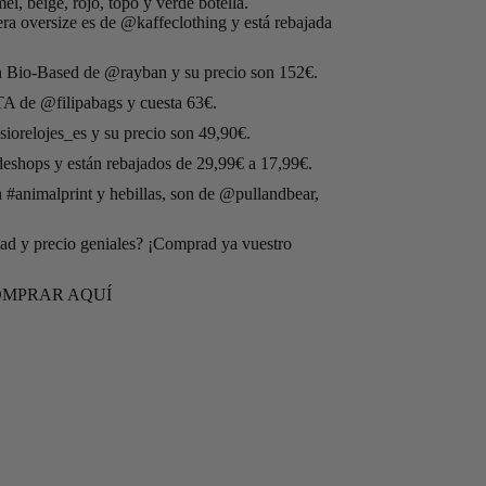
el, beige, rojo, topo y verde botella.
ra oversize es de
@kaffeclothing
y está rebajada
an Bio-Based de
@rayban
y su precio son 152€.
ATA de
@filipabags
y cuesta 63€.
iorelojes_es
y su precio son 49,90€.
deshops
y están rebajados de 29,99€ a 17,99€.
n
#animalprint
y hebillas, son de
@pullandbear
,
ad y precio geniales? ¡Comprad ya vuestro
MPRAR AQUÍ