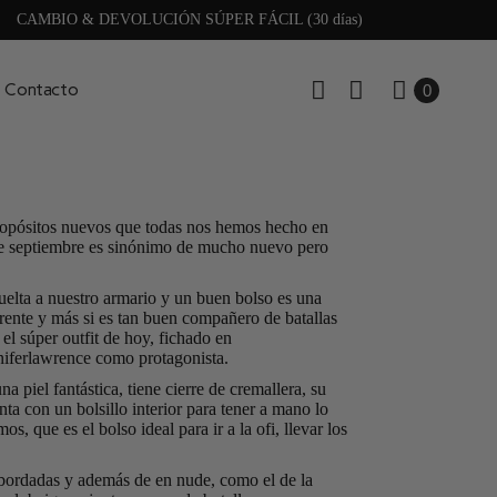
CAMBIO & DEVOLUCIÓN SÚPER FÁCIL (30 días)
Contacto
0
propósitos nuevos que todas nos hemos hecho en
ue septiembre es sinónimo de mucho nuevo pero
lta a nuestro armario y un buen bolso es una
erente y más si es tan buen compañero de batallas
 súper outfit de hoy, fichado en
niferlawrence
como protagonista.
a piel fantástica, tiene cierre de cremallera, su
a con un bolsillo interior para tener a mano lo
s, que es el bolso ideal para ir a la ofi, llevar los
s bordadas y además de en nude, como el de la