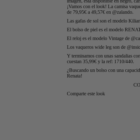
imagen, está disponible en negro, cam
¡Vamos con el look! La camisa vaque
de 79,95€ a 49,57€ en
@zalando
.
Las gafas de sol son el modelo Kili
El bolso de piel es el modelo REN
El reloj es el modelo Vintage de
@cas
Los vaqueros wide leg son de
@insi
Y terminamos con unas sandalias co
cuestan 35,99€ y la ref: 1710/440.
¿Buscando un bolso con una capacid
Renata!
CO
Comparte este look