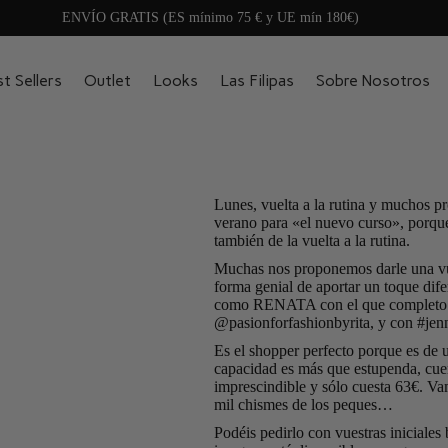
ENVÍO GRATIS (ES mínimo 75 € y UE mín 180€)
t Sellers
Outlet
Looks
Las Filipas
Sobre Nosotros
Lunes, vuelta a la rutina y muchos 
verano para «el nuevo curso», porq
también de la vuelta a la rutina.
Muchas nos proponemos darle una vue
forma genial de aportar un toque dif
como RENATA con el que completo el
@pasionforfashionbyrita
, y con
#jen
Es el shopper perfecto porque es de un
capacidad es más que estupenda, cuent
imprescindible y sólo cuesta 63€. Vamo
mil chismes de los peques…
Podéis pedirlo con vuestras iniciale