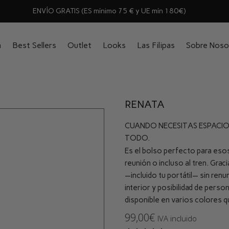
ENVÍO GRATIS (ES mínimo 75 € y UE mín 180€)
n
Best Sellers
Outlet
Looks
Las Filipas
Sobre Noso
RENATA
CUANDO NECESITAS ESPACIO,
TODO.
Es el bolso perfecto para esos 
reunión o incluso al tren. Grac
—incluido tu portátil— sin renun
interior y posibilidad de pers
disponible en varios colores q
99,00
€
IVA incluido