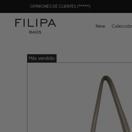
OPINIONES DE CLIENTES (*****)
New
Colecció
Más vendido