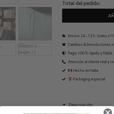
Total del pedido:
A
Envíos 24–72 h: Gratis ≥75 
Cambios & Devoluciones súp
Pago 100 % rápido y fiable
Atención al cliente real y c
Hecho en Italia
Packaging especial
Descripción