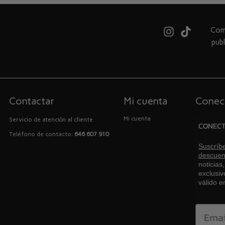
Comb
pub
Contactar
Mi cuenta
Conec
Mi cuenta
Servicio de atención al cliente
CONEC
Teléfono de contacto:
646 607 910
Suscríbe
descuen
noticias
exclusiv
válido 
Email