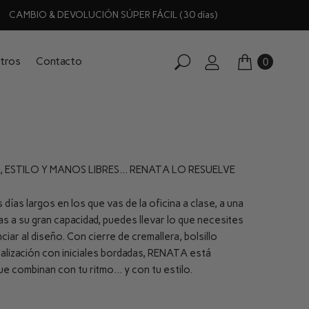
CAMBIO & DEVOLUCIÓN SÚPER FÁCIL (30 días)
tros
Contacto
0
 ESTILO Y MANOS LIBRES… RENATA LO RESUELVE
días largos en los que vas de la oficina a clase, a una
ias a su gran capacidad, puedes llevar lo que necesites
ciar al diseño. Con cierre de cremallera, bolsillo
onalización con iniciales bordadas, RENATA está
ue combinan con tu ritmo… y con tu estilo.