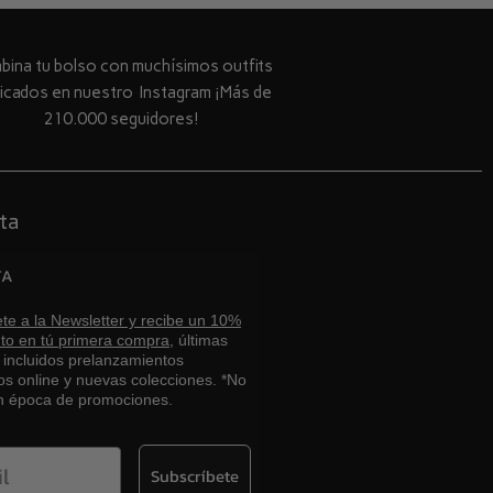
ina tu bolso con muchísimos outfits
licados en nuestro Instagram ¡Más de
210.000 seguidores!
ta
TA
te a la Newsletter y recibe un 10%
to en tú primera compra,
últimas
, incluidos prelanzamientos
os online y nuevas colecciones. *No
en época de promociones.
Subscríbete