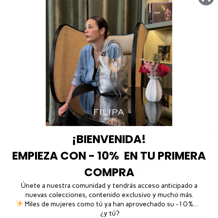
Medidas
Cuidados
No puedo estar más contenta c
la atención! Totalmente recom
Nuria Baeza
Comprados juntos habi
¡BIENVENIDA!
EMPIEZA CON - 10% EN TU PRIMERA
COMPRA
Únete a nuestra comunidad y tendrás acceso anticipado a
GALA
-
Naranja
nuevas colecciones, contenido exclusivo y mucho más.
Miles de mujeres como tú ya han aprovechado su -10 %…
19,00
€
IVA incluido
¿y tú?