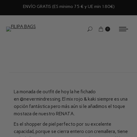
ENVÍO GRATIS (ES mínimo 75 € y UE mín 180€)
0
La monada de outfit de hoy la he fichado
en
@nevermindressing
. El mix rojo & kaki siempre es una
opción fantástica pero más aún si le añadimos el toque
mostaza de nuestro RENATA.
Es el shopper de piel perfecto por su excelente
capacidad, porque se cierra entero con cremallera, tiene