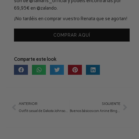
son de
@tamaris_official
y podéis encontrarlas por
69,95€ en
@zalando
.
¡No tardéis en comprar vuestro Renata que se agotan!
COMPRAR AQUÍ
Comparte este look
ANTERIOR
SIGUIENTE
Outfit casual de Dakota Johnson con Portia rojo
Buenos básicos con Anine Bing y Pipa beige