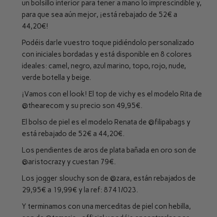
un bolsillo interior para tener a mano lo imprescindible y,
para que sea aún mejor, ¡está rebajado de 52€ a
44,20€!
Podéis darle vuestro toque pidiéndolo personalizado
con iniciales bordadas y está disponible en 8 colores
ideales: camel, negro, azul marino, topo, rojo, nude,
verde botella y beige.
¡Vamos con el look! El top de vichy es el modelo Rita de
@thearecom
y su precio son 49,95€.
El bolso de piel es el modelo Renata de
@filipabags
y
está rebajado de 52€ a 44,20€.
Los pendientes de aros de plata bañada en oro son de
@aristocrazy
y cuestan 79€.
Los jogger slouchy son de
@zara
, están rebajados de
29,95€ a 19,99€ y la ref: 8741/023.
Y terminamos con una merceditas de piel con hebilla,