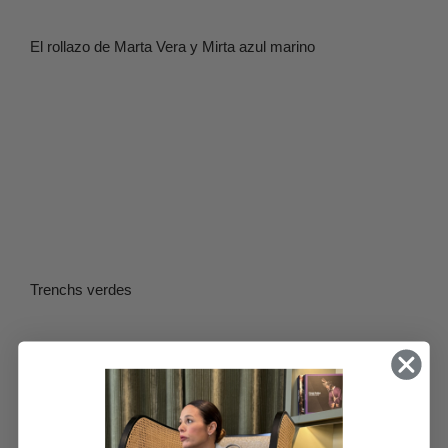
El rollazo de Marta Vera y Mirta azul marino
Trenchs verdes