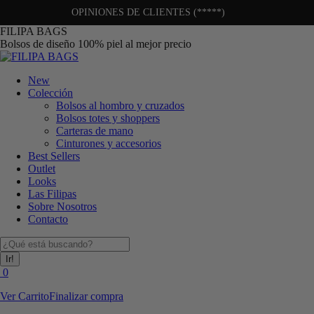
OPINIONES DE CLIENTES (*****)
Saltar
FILIPA BAGS
al
Bolsos de diseño 100% piel al mejor precio
contenido
New
Colección
Bolsos al hombro y cruzados
Bolsos totes y shoppers
Carteras de mano
Cinturones y accesorios
Best Sellers
Outlet
Looks
Las Filipas
Sobre Nosotros
Contacto
Buscar:
0
Ver Carrito
Finalizar compra