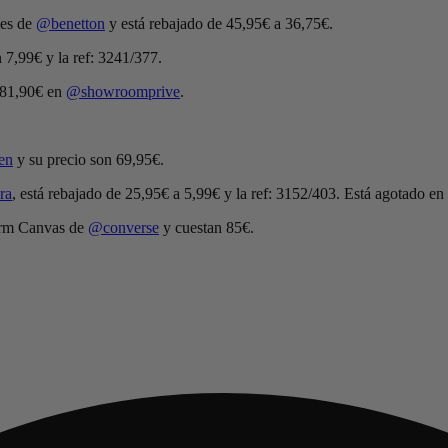
 es de
@benetton
y está rebajado de 45,95€ a 36,75€.
n 7,99€ y la ref: 3241/377.
 81,90€ en
@showroomprive
.
en
y su precio son 69,95€.
ra
, está rebajado de 25,95€ a 5,99€ y la ref: 3152/403. Está agotado en l
form Canvas de
@converse
y cuestan 85€.