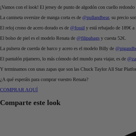
¡Vamos con el look! El jersey de punto de algodón con cuello redondo
La camiseta oversize de manga corta es de
@pullandbear
, su precio so
El reloj crono de acero dorado es de
@fossil
y está rebajado de 189€ a
El bolso de piel es el modelo Renata de
@filipabags
y cuesta 52€.
La pulsera de cuerda de barco y acero es el modelo Billy de
@pigandh
El pantalón pijamero, lo más cómodo del mundo para viajar, es de
@za
Y terminamos con unas zapas que son las Chuck Taylor All Star Plat
¿A qué esperáis para comprar vuestro Renata?
COMPRAR AQUÍ
Comparte este look