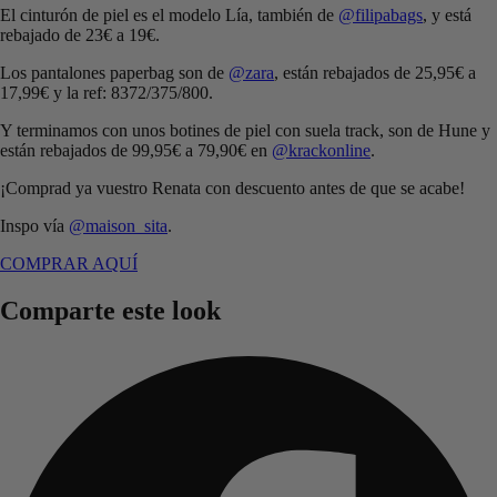
El cinturón de piel es el modelo Lía, también de
@filipabags
, y está
rebajado de 23€ a 19€.
Los pantalones paperbag son de
@zara
, están rebajados de 25,95€ a
17,99€ y la ref: 8372/375/800.
Y terminamos con unos botines de piel con suela track, son de Hune y
están rebajados de 99,95€ a 79,90€ en
@krackonline
.
¡Comprad ya vuestro Renata con descuento antes de que se acabe!
Inspo vía
@maison_sita
.
COMPRAR AQUÍ
Comparte este look