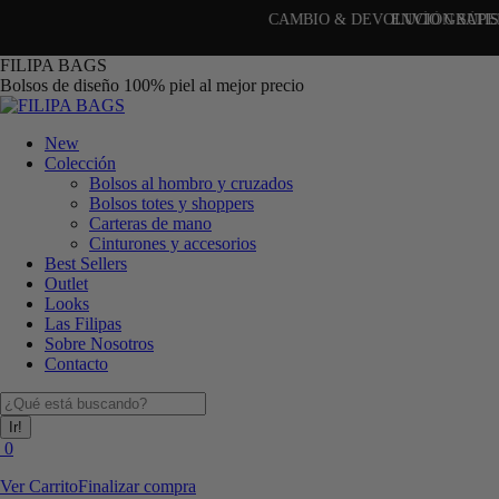
CAMBIO & DEVOLUCIÓN SÚPER FÁCIL (30 días)
Saltar
FILIPA BAGS
al
Bolsos de diseño 100% piel al mejor precio
contenido
New
Colección
Bolsos al hombro y cruzados
Bolsos totes y shoppers
Carteras de mano
Cinturones y accesorios
Best Sellers
Outlet
Looks
Las Filipas
Sobre Nosotros
Contacto
Buscar:
0
Ver Carrito
Finalizar compra