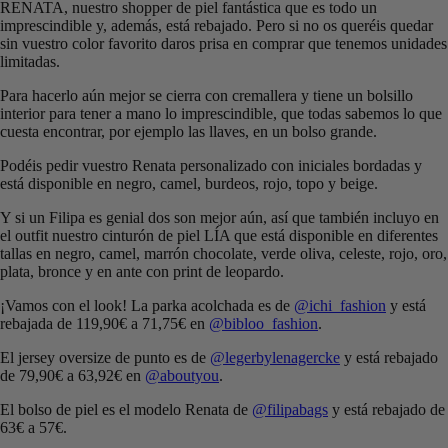
RENATA, nuestro shopper de piel fantástica que es todo un
imprescindible y, además, está rebajado. Pero si no os queréis quedar
sin vuestro color favorito daros prisa en comprar que tenemos unidades
limitadas.
Para hacerlo aún mejor se cierra con cremallera y tiene un bolsillo
interior para tener a mano lo imprescindible, que todas sabemos lo que
cuesta encontrar, por ejemplo las llaves, en un bolso grande.
Podéis pedir vuestro Renata personalizado con iniciales bordadas y
está disponible en negro, camel, burdeos, rojo, topo y beige.
Y si un Filipa es genial dos son mejor aún, así que también incluyo en
el outfit nuestro cinturón de piel LÍA que está disponible en diferentes
tallas en negro, camel, marrón chocolate, verde oliva, celeste, rojo, oro,
plata, bronce y en ante con print de leopardo.
¡Vamos con el look! La parka acolchada es de
@ichi_fashion
y está
rebajada de 119,90€ a 71,75€ en
@bibloo_fashion
.
El jersey oversize de punto es de
@legerbylenagercke
y está rebajado
de 79,90€ a 63,92€ en
@aboutyou
.
El bolso de piel es el modelo Renata de
@filipabags
y está rebajado de
63€ a 57€.