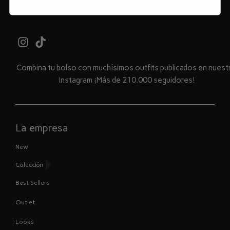
Combina tu bolso con muchísimos outfits publicados en nues
Instagram ¡Más de 210.000 seguidores!
La empresa
New
Colección
Best Sellers
Outlet
Looks