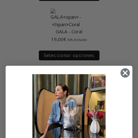
GALA
-
Coral
19,00
€
IVA incluido
Seleccionar opciones
ASA MILA
-
Gris
12,00
€
IVA incluido
Seleccionar opciones