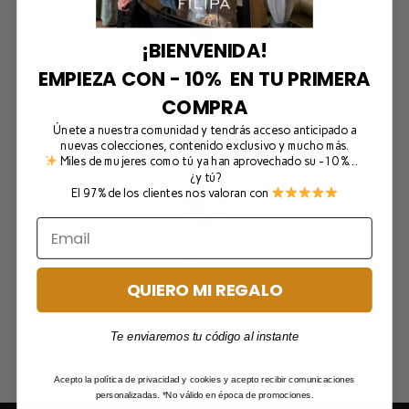
¡BIENVENIDA!
EMPIEZA CON - 10% EN TU PRIMERA
ENVÍO GRATIS Y SÚPER RÁPIDO (UE) (A partir de 65 €)
COMPRA
Únete a nuestra comunidad y tendrás acceso anticipado a
nuevas colecciones, contenido exclusivo y mucho más.
CAMBIOS & DEVOLUCIONES AMPLIADAS HASTA EL 1 DE
Miles de mujeres como tú ya han aprovechado su -10 %…
FEBRERO
¿y tú?
El 97% de los clientes nos valoran con
PAGO 100% SEGURO Y A PLAZOS
QUIERO MI REGALO
¡ATENCION CLIENTE TOP!
Te enviaremos tu código al instante
Acepto la política de privacidad y cookies y acepto recibir comunicaciones
personalizadas. *No válido en época de promociones.