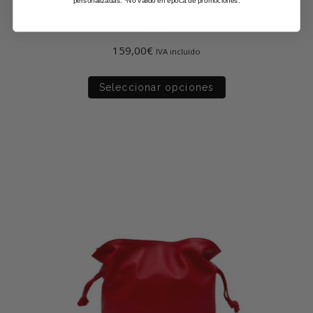
AVA
159,00
€
IVA incluido
Seleccionar opciones