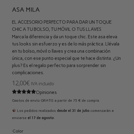
ASA MILA
EL ACCESORIO PERFECTO PARA DAR UN TOQUE
CHIC A TU BOLSO, TU MÓVIL O TUS LLAVES
Marca la diferencia y da un toque chic. Este asa eleva
tus looks sin esfuerzo y es de lo más práctica. Llévala
en tu bolso, móvil o llaves y crea una combinación
única, con ese punto especial que te hace distinta. ¿Un
plus? Es el regalo perfecto para sorprender sin
complicaciones.
12,00
€
IVA incluido
Opiniones
Gastos de envío GRATIS a partir de 75 € de compra.
Los pedidos realizados
desde el 31 de julio
comenzarán a
enviarse
el 17 de agosto
.
Color