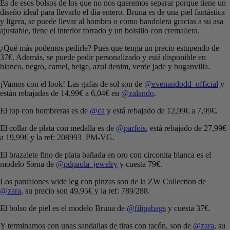
Es de esos bolsos de los que no nos queremos separar porque tiene un
diseño ideal para llevarlo el día entero. Bruna es de una piel fantástica
y ligera, se puede llevar al hombro o como bandolera gracias a su asa
ajustable, tiene el interior forrado y un bolsillo con cremallera.
¿Qué más podemos pedirle? Pues que tenga un precio estupendo de
37€. Además, se puede pedir personalizado y está disponible en
blanco, negro, camel, beige, azul denim, verde jade y buganvilla.
¡Vamos con el look! Las gafas de sol son de
@evenandodd_official
y
están rebajadas de 14,99€ a 6,04€ en
@zalando
.
El top con hombreras es de
@ca
y está rebajado de 12,99€ a 7,99€.
El collar de plata con medalla es de
@parfois
, está rebajado de 27,99€
a 19,99€ y la ref: 208993_PM-VG.
El brazalete fino de plata bañada en oro con circonita blanca es el
modelo Siena de
@pdpaola_jewelry
y cuesta 79€.
Los pantalones wide leg con pinzas son de la ZW Collection de
@zara
, su precio son 49,95€ y la ref: 789/288.
El bolso de piel es el modelo Bruna de
@filipabags
y cuesta 37€.
Y terminamos con unas sandalias de tiras con tacón, son de
@zara
, su