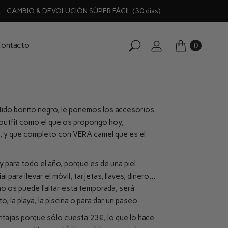
CAMBIO & DEVOLUCIÓN SÚPER FÁCIL (30 días)
ontacto
0
tido bonito negro, le ponemos los accesorios
outfit como el que os propongo hoy,
 y que completo con VERA camel que es el
 para todo el año, porque es de una piel
l para llevar el móvil, tarjetas, llaves, dinero…
 no os puede faltar esta temporada, será
o, la playa, la piscina o para dar un paseo.
entajas porque sólo cuesta 23€, lo que lo hace