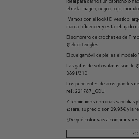
ideal para darnos un capricho o hac
el de la imagen, negro, rojo, morado
¡Vamos con el look! El vestido larg
marca Influencer y está rebajado 
El sombrero de crochet es de Tint
@elcorteingles
.
El cuelgamóvil de piel es el modelo
Las gafas de sol ovaladas son de
@
3891/310.
Los pendientes de aros grandes d
ref: 221787_GDU.
Y terminamos con unas sandalias pl
@zara
, su precio son 29,95€ y la r
¿De qué color vais a comprar vues
C