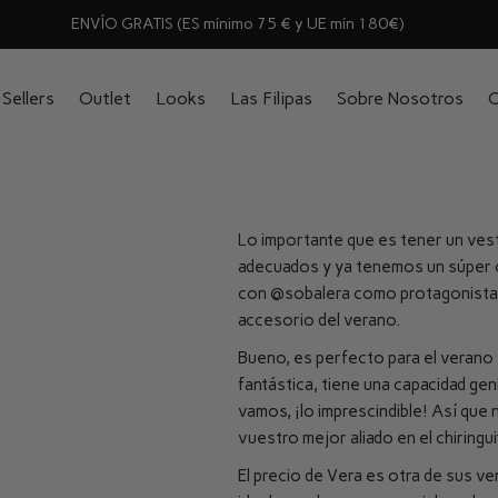
ENVÍO GRATIS (ES mínimo 75 € y UE mín 180€)
Sellers
Outlet
Looks
Las Filipas
Sobre Nosotros
C
Lo importante que es tener un ves
adecuados y ya tenemos un súper 
con
@sobalera
como protagonista,
accesorio del verano.
Bueno, es perfecto para el verano y
fantástica, tiene una capacidad genia
vamos, ¡lo imprescindible! Así que
vuestro mejor aliado en el chiringuit
El precio de Vera es otra de sus v