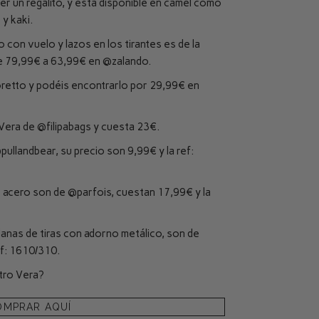
er un regalito, y está disponible en camel como
 y kaki.
o con vuelo y lazos en los tirantes es de la
de 79,99€ a 63,99€ en
@zalando
.
oretto y podéis encontrarlo por 29,99€ en
 Vera de
@filipabags
y cuesta 23€.
pullandbear
, su precio son 9,99€ y la ref:
e acero son de
@parfois
, cuestan 17,99€ y la
anas de tiras con adorno metálico, son de
ef: 1610/310.
tro Vera?
OMPRAR AQUÍ