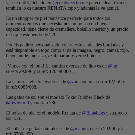
y, este outfit, fichado en
@creativeecho
me parece ideal. Como
también lo es nuestro RENATA topo y además le va genial.
Es un shopper de piel fantástica perfecto para todos los
momentos en los que necesitamos un bolso con buena
capacidad, tiene cierre de cremallera, bolsillo interior y un precio
más que estupendo de 52€.
Podéis pedirlo personalizado con vuestras iniciales bordadas y
está disponible en topo como el de la imagen, negro, camel, rojo,
beige, nude, mostaza, azul marino y verde botella.
¡Vamos con el look! La camisa oversize de lino es de
@hm
,
cuesta 29,99€ y la ref: 1204900001.
La camiseta efecto lavado es de
@zara
, su precio son 12,95€ y
la ref: 0085/008.
Las gafas de sol son el modelo Tokio-Rubber Black de
@tiwiworld
y cuestan 78€.
El bolso de piel es el modelo Renata de
@filipabags
y su precio
son 52€.
El collar de perlas naturales es de
@mango
, cuesta 59,99€ y la
ref: 67064470.