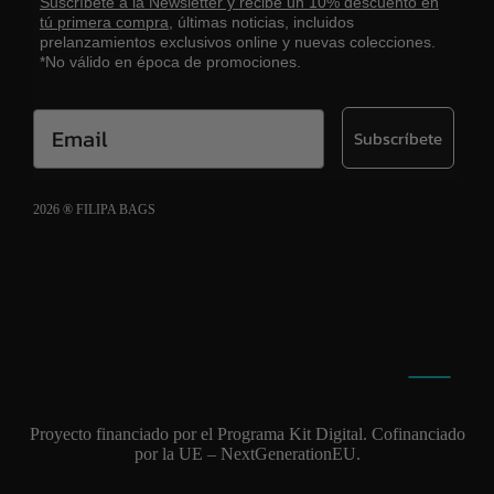
Suscríbete a la Newsletter y recibe un 10% descuento en
tú primera compra,
últimas noticias, incluidos
prelanzamientos exclusivos online y nuevas colecciones.
*No válido en época de promociones.
Email
Subscríbete
2026 ® FILIPA BAGS
Aviso legal
Política de cookies
Política de privacidad
Proyecto financiado por el Programa Kit Digital. Cofinanciado
por la UE – NextGenerationEU.