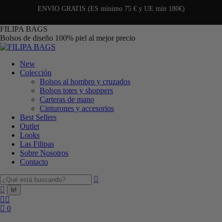
ENVÍO GRATIS (ES mínimo 75 € y UE mín 180€)
FILIPA BAGS
Bolsos de diseño 100% piel al mejor precio
New
Colección
Bolsos al hombro y cruzados
Bolsos totes y shoppers
Carteras de mano
Cinturones y accesorios
Best Sellers
Outlet
Looks
Las Filipas
Sobre Nosotros
Contacto
0