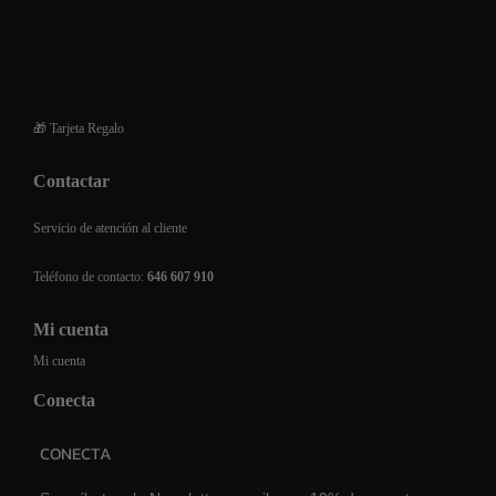
Devoluciones y reembolsos
Financiación de compra
Preguntas frecuentes
🎁 Tarjeta Regalo
Contactar
Servicio de atención al cliente
Teléfono de contacto:
646 607 910
Mi cuenta
Mi cuenta
Conecta
CONECTA