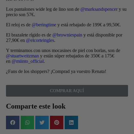
Los pantalones wide leg de lino son de
@marksandspencer
y su
precio son 57€.
El reloj es de
@beringtime
y está rebajado de 199€ a 99,50€.
El brazalete rígido es de
@browniespain
y está disponible por
27,90€ en
@elcorteingles
.
Y terminamos con unos mocasines de piel con borlas, son de
@stuartweitzman
y están súper rebajados de 350€ a 175€
en
@miinto_official
.
¿Fans de los shoppers? ¡Comprad ya vuestro Renata!
COMPRAR AQUÍ
Comparte este look