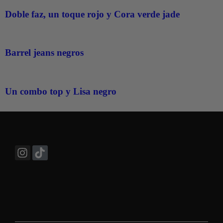
Doble faz, un toque rojo y Cora verde jade
Barrel jeans negros
Un combo top y Lisa negro
Combina tu bolso con muchísimos outfits publicados en nuestr
Instagram ¡Más de 210.000 seguidores!