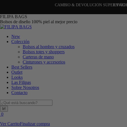
CAMBIO & DEVOLUCIÓN SÚPER FÁCIL (30 días)
Saltar
FILIPA BAGS
al
Bolsos de diseño 100% piel al mejor precio
contenido
New
Colección
Bolsos al hombro y cruzados
Bolsos totes y shoppers
Carteras de mano
Cinturones y accesorios
Best Sellers
Outlet
Looks
Las Filipas
Sobre Nosotros
Contacto
Buscar:
0
Ver Carrito
Finalizar compra