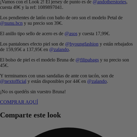
¡Vamos con el Look 2! El jersey de punto es de
@andotherstories
,
cuesta 49€ y la ref: 1089897041.
Los pendientes de latón con baño de oro son el modelo Petal de
@nunu.bcn
y su precio son 39€.
El anillo tipo sello de acero es de
@asos
y cuesta 17,99€.
Los pantalones efecto piel son de
@byoungfashion
y están rebajados
de 159,95€ a 137,95€ en
@zalando
.
El bolso de piel es el modelo Bruna de
@filipabags
y su precio son
45€.
Y terminamos con unas sandalias de ante con tacón, son de
@nextofficial
y están disponibles por 44€ en
@zalando
.
¡No os quedéis sin vuestro Bruna!
COMPRAR AQUÍ
Comparte este look