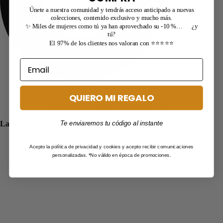
Únete a nuestra comunidad y tendrás acceso anticipado a nuevas
colecciones, contenido exclusivo y mucho más.
✨ Miles de mujeres como tú ya han aprovechado su -10 %… ¿y
tú?
El 97% de los clientes nos valoran con ⭐⭐⭐⭐⭐
Combina tu bolso con muchísimos outfits publicados en nuestro
QUIERO MI REGALO
Instagram ¡Más de 210.000 seguidores!
La empresa
Te enviaremos tu código al instante
New
Acepto la política de privacidad y cookies y acepto recibir comunicaciones
personalizadas. *No válido en época de promociones.